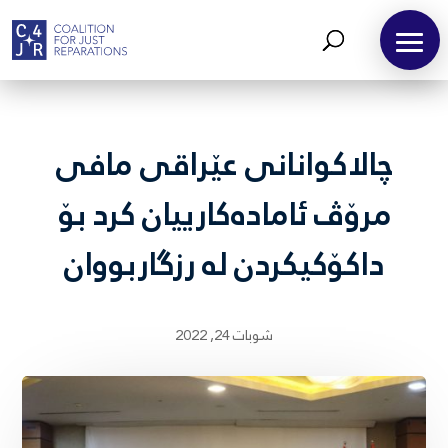
چالاکوانانی عێراقی مافی
مرۆڤ ئامادەکارییان کرد بۆ
داکۆکیکردن لە رزگاربووان
شوبات 24, 2022