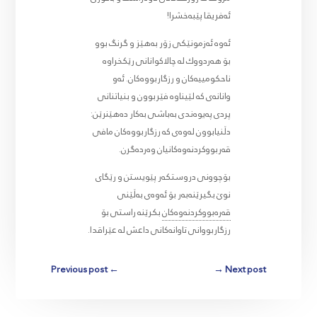
ئەفریقا پێبەخشرا!
ئەوە ئەزمونێکی زۆر بەهێز و گرنگ بوو
بۆ هەردووك لە چالاکوانانی رێکخراوە
ناحکومییەکان و رزگاربووەکان. ئەو
وانانەی کە لێیناوە فێربوون و بنیاتنانی
پردی پەیوەندی بەباشی بەکار دەهێنرێن:
دڵنیابوون لەوەی کە رزگاربووەکان مافی
قەربووکردنەوەکانیان وەردەگرن.
بۆچوونی دروستکەر پێویستن و رێگای
نوێ بگیرێنەبەر بۆ ئەوەی بەڵێنی
قەرەبووکردنەوەکان
بکرێنە راستی بۆ
رزگاربووانی تاوانەکانی داعش لە عێراقدا.
Previous post
←
→
Next post