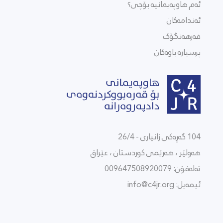
ئەم هاوپەیمانیە بۆچی؟
ئەندامەکان
فەرهەنگۆک
پرسیارە باوەکان
104 گەڕەکی زانیاری - 26/4
هەولێر ، هەرێمی كوردستان ، عێراق
تەلەفۆن: 009647508920079
ئیمەیل:
info@c4jr.org