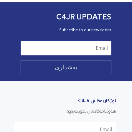
C4JR UPDATES
Subscribe to our newsletter
بەشداری
نوێکاریەکانی C4JR
هەوڵنامەکانمان بخوێنەرەوە