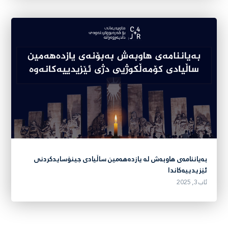
بەیاننامەی هاوبەش لە یازدەهەمین ساڵیادی جینۆسایدکردنی
ئێزیدییەکاندا
ئاب 3, 2025