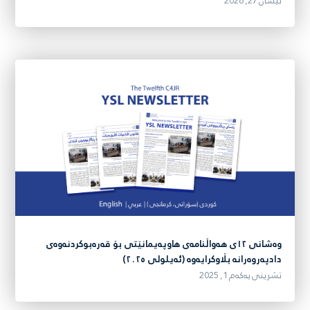
نیسان 27, 2026
وەشانی ١٢ی هەواڵنامەی هاوپەیمانێتی بۆ قەرەبوکردنەوەی
دادپەروەرانە بڵاوکرایەوە (ئەیلولی ٢٠٢٥)
تشرینی یەکەم 1, 2025