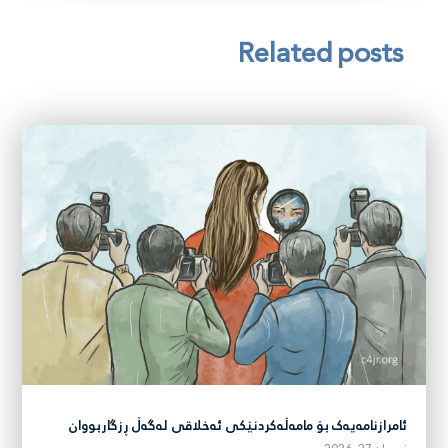
Related posts
ئامرازنامەیەک بۆ مامەڵەکردنێکی ئەخلاقی لەگەڵ ڕزگاربووان