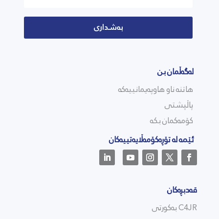
بەشداری
لەگەڵمان بن
هاتنە ناو هاوپەیمانییەکە
پاڵپشتی
کۆمەکمان بکە
ئێمە لە تۆڕەکۆمەڵایەتییەکان
قەدبڕەکان
C4JR بەکورتی