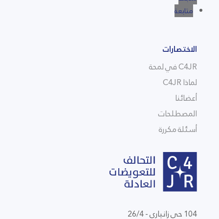
متابعة
الاختصارات
C4JR في لمحة
لماذا C4JR
أعضائنا
المصطلحات
أسئلة مكررة
104 حي زانياري - 26/4