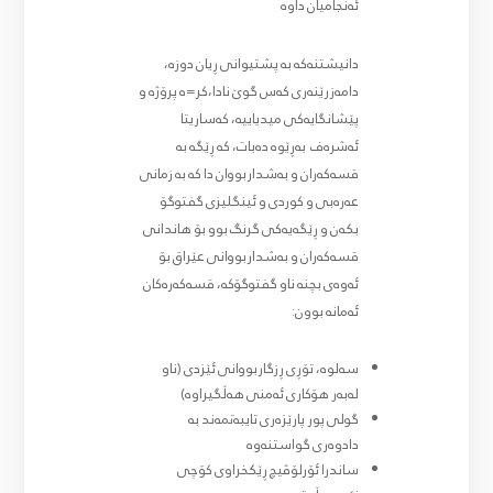
ئەنجامیان داوە
دانیشتنەکە بە پشتیوانی ڕیان دوزە،
دامەزرێنەری کەس گوێ نادا،کر=ە پرۆژە و
پێشانگایەکی میدیاییە، کەساریتا
ئەشرەف بەڕێوە دەبات، کە ڕێگە بە
قسەکەران و بەشداربووان دا کە بە زمانی
عەرەبی و کوردی و ئینگلیزی گفتوگۆ
بکەن و ڕێگەیەکی گرنگ بوو بۆ هاندانی
قسەکەران و بەشداربووانی عێراق بۆ
ئەوەی بچنە ناو گفتوگۆکە، قسەکەرەکان
ئەمانە بوون:
سەلوە، تۆڕی ڕزگاربووانی ئێزدی (ناو
لەبەر هۆکاری ئەمنی هەڵگیراوە)
گولی پور پارێزەری تایبەتمەند بە
دادوەری گواستنەوە
ساندرا ئۆرلۆڤیچ ڕێکخراوی کۆچی