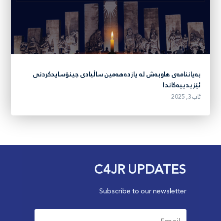
بەیاننامەی هاوبەش لە یازدەهەمین ساڵیادی جینۆسایدکردنی
ئێزیدییەکاندا
ئاب 3, 2025
C4JR UPDATES
Subscribe to our newsletter