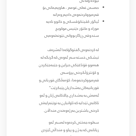
نێوده وڵه تی
حەسەن عەلی عومەر ، هاوپەیمانی بۆ
قەرەبووکردنەوەی دادپەروەرانە
ئیگۆر کڤیتکۆڤسکی و خاتوو نادیە
موراد و دکتۆر دێنیس موکویج
سندوقی ڕزگاربووانی نێونەتەوەیی
لە کردنەوەی گفتوگۆکەدا ئەشرەف
تیشکی خستە سەر ئەوەی کە گرنگە لە
هەموو قۆناغێکی دیزاین و جێبەجێکردن
و کۆنترۆڵکردنی پرۆسەی
قەرەبووکردنەوەدا، کۆمەڵگای قوربانی و
قوربانیەکان بەشداریان پێبکرێت”
ئەمەش بە بەشداری چالاکانەی ژنان و ئەو
تاکانەی تێدایە کە تاوانبارن بە نوێنەرایەتی
کردنی باشترین بەرژەوەندی منداڵان .
سەلوە جەختی کردەوە لەسەر ئەو
زیانانەی کە بە ژن و پیاو و منداڵی ئێزدی