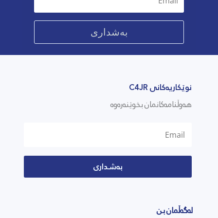
بەشداری
نوێکاریەکانی C4JR
هەوڵنامەکانمان بخوێنەرەوە
بەشداری
لەگەڵمان بن