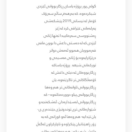
گولی پور پڕۆژە یاسای ڕزگاربووانی ئێزدی
شیکردەوە، کە بەرهەم ساڵح سەرۆک
کۆمار لە نیسانی 2019 پێشکەشی
پەرلەمانی عێراقی کرد لە ژێر
ڕەشنووسی سەرەتاییدا تەنها ژنانی
ئێزدی کە لە دەستی داعش دا بوون مافی
قەرەبوویان هەبوو ئەمەش دواتر
درێژکرایەوە بۆ ژنانی مەسیحی و
تورکمانی شیعە . پڕۆژە یاساکە
ڕزگاربووەکان لە دیلی داعش لە
کۆمەڵگاکانی تر ناگرێتەوە، یان
ڕزگاربووانی تاوانەکانی تر هەروەها
ڕزگاربووانەی پیاو دووردەخاتەوە – کە
ڕزگاربووانی لەسێدارەدان، ئەشکەنجە و
شێوازەکانی تری توندوتیژی جێندەری ی-
یان تێدایە- هەروەها ئەو کوڕانەی کە بە
زۆر ڕاهێنانیان پێکراوە و ناچارکراون لەگەڵ
داعش شەڕ بکەن هەروەها کەسوکاری