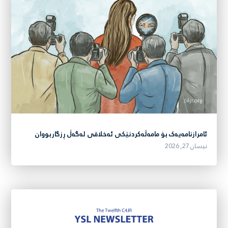
ئامرازنامەیەک بۆ مامەڵەکردنێکی ئەخلاقی لەگەڵ ڕزگاربووان
نیسان 27, 2026