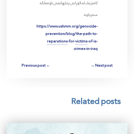
ئامێرێک لە گۆڕانی پێکهاتەیی کۆمەڵگە
سەرچاوە:
https://www.ushmm.org/genocide-
prevention/blog/the-path-to-
reparations
-for-
victims
-of-is-
crimes-in-iraq
Previous post
←
→
Next post
Related posts