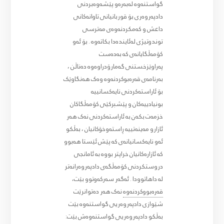
گواستنەوە لەبەرەو پێشەوەبردنی
دادپەروەری بۆ قوربانیانی تاوانەکانی
داعش و کەمکردنەوەی مەترسی
توندوتیژی لەئایندەدا بکاتەوە . بۆ ئەو
کۆمەڵگایانەی کە بەدەست
پەراوێزخستنی گەمارۆدراوەوە دەناڵن ،
بەرنامەی قەرەبوکردنەوە وەک هەنگاوێک
بۆ ئاراستەکردنی نایەکسانییە
بونیادییەکان و پێشبرکێی کۆمەڵگاکان
خزمەت بکەن بە ئاراستەکردنی نەک هەر
ئازارو مەینەتییە ڕاستەوخۆکانیان ، بەڵکو
ئەو نایەکسانیانەی کە پێش ئێستا هەبوو
کە ئازارەکانیان خراپتر بووە بە ئامانجی
دروستکردنی کۆمەڵگەی دادپەروەرانەتر
لە داهاتوودا . ئەگەر سەرکەوتوو بێت،
قەرەبووکردنەوە
نەک هەر دەتوانرێت
شێوازی دادپەروەریی گواستنەوە بێت
بەڵکو دادپەروەریی گواستنەوەش بێت: