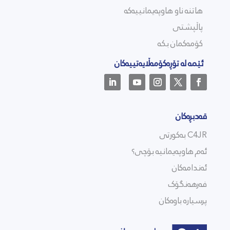
هاتنە ناو هاوپەیمانییەکە
پاڵپشتی
کۆمەکمان بکە
ئێمە لە تۆڕەکۆمەڵایەتییەکان
قەدبڕەکان
C4JR بەکورتی
ئەم هاوپەیمانیە بۆچی؟
ئەندامەکان
فەرهەنگۆک
پرسیارە باوەکان