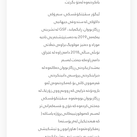
یادکردنەوە لەخۆ بگرێت.
ئیگۆر سڤێتکۆڤسکی، سەرۆکی
داکۆکی لە سندوقی جیهانیی
ڕزگاربووان، ڕایگەیاند، GSF لە تشرینی
یەکەمی 2019 بە دەستپێشخەریی نادیە
موراد و دەنیز موکویگ براوەی خەڵاتی
نۆبڵی ساڵی 2018 دامەزراوە لە عێراق،
دامەزراوەکە جەخت لەسەر
بەشداریکردنی ڕزگاربووان دەکاتەوە لە
دیزاینکردنی پرۆسەی دابینکردنی
قەرەبووی کاتی بۆ کەمکردنەوەی ئەو
بارودۆخە خراپەی کە ڕووبەڕووی زۆرێک لە
ڕزگاربووان بووەتەوە. سڤێتکۆڤسکی
جەختی کردەوە کە خۆی و قسەکەرانی تر
لەسەر کەموکورتییەکانی پڕۆژە یاساکە (
کە هەندێکیان لەم پۆستەدا
زەقکراوەتەوە ) هاوڕابوون و تیشکیشی
خستە سەر پێویستیی بەشدارکردنی