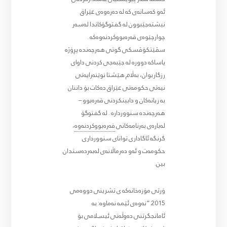
ئەو کەسانەی کە لە دەرەوەی عێراق
نیشتەجێبوون لە گفتوگۆکاندا لەسەر
چوارچێوەی قەرەبووکردنەوەکە .
سڤێتکۆڤسکی گوتی هەرچەندە پڕۆژە
یاساکە دوورە لە جێبەجی کردنی داوای
رزگاربوان، بەڵام هێشتا نوێنەرایەتی
نیەتی حکومەتی عێراق دەکات بۆ داننان
بە زیانەکان و دابینکردنی قەرەبوو –
هەرچەندە سنووردارە . لە گفتوگۆ
لەبارەی بەرنامەکانی
قەرەبووکردنەوە
،
گرنگە ئاگاداری توانای سنوورداری
حکومەت و ئەو دەرماڵانەی لەبەردەستدان
بین.
ۆرتی مۆزەخانەکە ی تشرینی دووەمی
2015 “نەوەی ئێمە نەماوە: بە
ئامانجگرتنی دەوڵەتی ئیسلامی بۆ