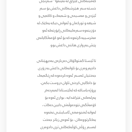
کەمینەکانی عێراق لە نەینەوا” سەرنجی
خستە سەر هێرشەکانی داعش بۆ سەر
ئێزدی و مەسیحی و شەبەک و کاکەیی و
شیعە و تورکمان و ئەوانی دیکە یەکێک لە
دۆزینەوە سەرەکیەکانی ڕاپۆرتەکە ئەو
مەترسییە گرتەوە کە بۆ ئەو کۆمەڵگایانەی
پێش بەرواری هاتنی داعش بوو.
تا ئێستا گفتوگۆکان دەربارەی بەدیهێنانی
دادپەروەری بۆ تاوانەکانی داعش بە زۆری
جەختیان لەسەر ئەوە کردەوە کە ڕێگەیەک
بۆ دادگایی کردنی تاوان دروست بکەن،
پڕۆژە یاساکە کە لەئێستادا لەبەردەم
پەرلەمانی عێراقدایە ، بواری ئەوە بۆ
کۆمەڵگەی نێودەوڵەتی دابین دەکات ،
لەوانە ئەنجومەنی ئاسایشی نەتەوە
یەکگرتووەکان ، بۆ ئەوەی زیاتر جەخت
لەسەر ڕۆڵی کۆڵەکەکانی تری دادوەری