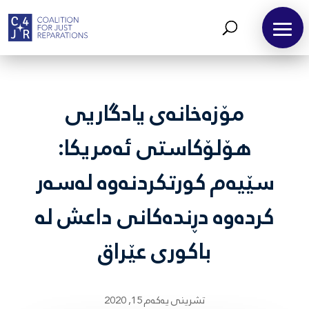
مۆزەخانەی یادگاریی
هۆلۆکاستی ئەمریکا:
سێیەم کورتکردنەوە لەسەر
کردەوە دڕندەکانی داعش لە
باکوری عێراق
تشرینی یه‌كه‌م 15, 2020