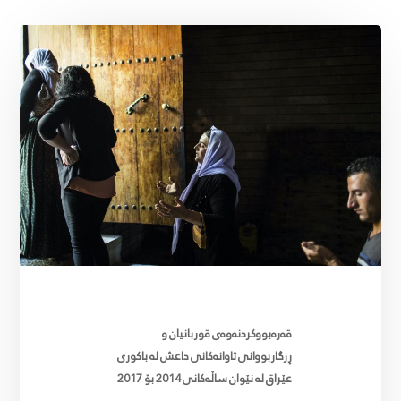
قەرەبووکردنەوەی قوربانیان و
ڕزگاربووانی تاوانەکانی داعش لە باکوری
عێراق لە نێوان ساڵەکانی 2014 بۆ 2017