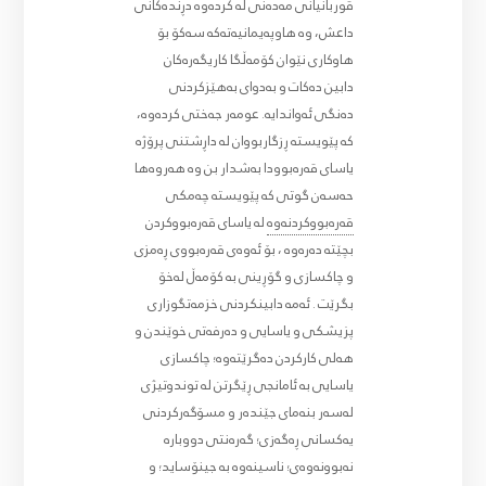
قوربانیانی مەدەنی لە کردەوە دڕندەکانی
داعش، وە هاوپەیمانیەتەکە سەکۆ بۆ
هاوکاری نێوان کۆمەڵگا کاریگەرەکان
دابین دەکات و بەدوای بەهێزکردنی
دەنگی ئەواندایە. عومەر جەختی کردەوە،
کە پێویستە ڕزگاربووان لە داڕشتنی پرۆژە
یاسای قەرەبوودا بەشدار بن وە هەروەها
حەسەن گوتی کە پێویستە چەمکی
قەرەبووکردنەوە
لە یاسای قەرەبووکردن
بچێتە دەرەوە ، بۆ ئەوەی قەرەبووی ڕەمزی
و چاکسازی و گۆڕینی بە کۆمەڵ لەخۆ
بگرێت . ئەمە دابینکردنی خزمەتگوزاری
پزیشکی و یاسایی و دەرفەتی خوێندن و
هەلی کارکردن دەگرێتەوە؛ چاکسازی
یاسایی بە ئامانجی ڕێگرتن لە توندوتیژی
لەسەر بنەمای جێندەر و مسۆگەرکردنی
یەکسانی ڕەگەزی؛ گەرەنتی دووبارە
نەبوونەوەی؛ ناسینەوە بە جینۆساید؛ و