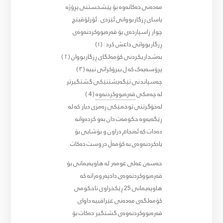
مەدەنی دەکاتەوە بۆ پێشخستنی پڕۆژە
یاسای ڕزگاربووانی ئێزدی . ئۆرلۆڤیتچ
چوار ڕاسپاردەی بۆ قەرەبووکردنەوەی
ڕزگاربووانی داعش کرد : (١)
بەشداریکردنی کۆمەلگای ڕزگاربووان ( ٢ )
پرۆسەیەک کە ل بیرۆکراتی نییە ( ٣ )
چەسپاندنی تێگەیشتنێکی گشتگیرتر
لە چەمکی
قەرەبووکردنەوە
( 4 )
لەخۆگرتنی توخمێکی ڕەمزی دیار کە لە
ڕێگەیەوە حکومەت دان بەو کردەوانە
دەدات کە ئەنجام دراون و بۆشایی بۆ
یادکردنەوەی بە کۆمەڵ دروست دەکات .
حەسەن عەلی عومەر لە هاوپەیمانی بۆ
قەرەبووکردنەوەی دادپەروەرانە کە
هاوپەیمانی 25 ڕێکخراوی ناحکومی
کۆمەلگەی مەدەنی عێراقییە داوای
قەرەبووکردنەوەی گشتگیر دەکات بۆ