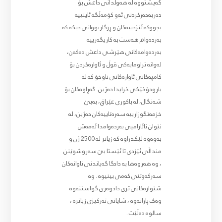
گەیشتووە لە هەوڵدانی داعش بۆ
دەربەدەرکردنی ئەو کۆمەڵگە ئاینییە
بچووکە ئێزدییەکان و ڕزگاربووانی دیکە کە
بەردەوام هەست بە کاریگەرییە
بەردەوامەکانی هێرشی داعش دەکەن،
لەوانە تراومایەکی قوڵ و ئاوارەکردن بۆ
کامپەکانی ئاوارەکانی ناوخۆ کە لە
بارودۆخێکی خراپدا دەژین. گەڕاوەکان بۆ
شەنگال، لە باکوری عێراق، بەبێ
خزمەتگوزارییە سەرەتاییەکان دەژین، لە
نێوان نائارامیی بەردەوامدا ئەمەش
بەوەوە لێکدراوە کە زیاتر لە 2500 ژن و
منداڵی ئێزدی تا ئێستا بێ سەروشوێنن
، وە هەروەها بە دادگا گەیاندنی تاوانەکان
سەرکەوتنی کەمی بینیوە . وە
شێوازەکانی تری دادوەری گواستنەوە
وەک پارانەوە ، شایانی تەرکیزی زیاترە ،
سالوە دەڵێت .