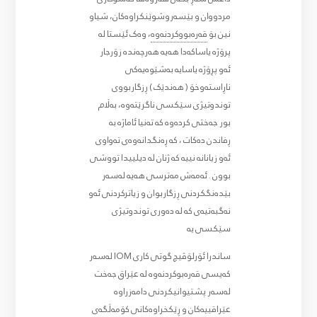
مردووان و بێسەروشوێنکراوەکان، شیاو
نین بۆ
قەرەبووکردنەوە
، وەک ئێستا لە
پرۆژە یاساکەدا هەیە هەرچەندە زۆرجار
ئەو پڕۆژە یاسایە بەشێوەیەکی
ناڕاستەوخۆ ( هەندێک ) ڕزگاربووی
توندوتیژی سێکسی ناگرێتەوە، بەڵام
بور جەختی کردەوە کە تەنیا ئاماژە بە
ڕفاندن دەکات ، کە ڕەنگدانەوەی تەواوی
ئەو زیانانە نییە کە ژنان لە دیلییدا تووشی
بوون . ئەمەش مەترسی هەیە لەسەر
بێدەنگکردنی ڕزگاربوان و زیاترکردنی ئەو
نەگبەتیەی کە لە دەوری توندوتیژی
سێکسی یە
ساندرا ئۆرلۆڤیچ گوتی کاری IOM لەسەر
کەیسی قەرەبوکردنەوە لە عێراق جەخت
لەسەر پشتیوانیکردنی دامەزراوە
عێراقییەکان و ڕێکخراوەکانی کۆمەڵگەی