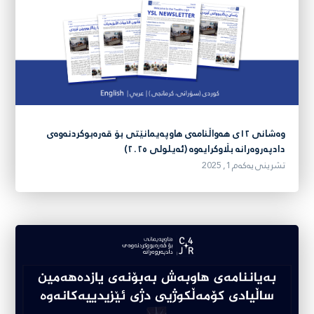
وەشانی ١٢ی هەواڵنامەی هاوپەیمانێتی بۆ قەرەبوکردنەوەی
دادپەروەرانە بڵاوکرایەوە (ئەیلولی ٢٠٢٥)
تشرینی یەکەم 1, 2025