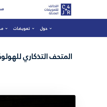
مسا
حول
تعويضات
مص
المتحف التذكاري للهولو