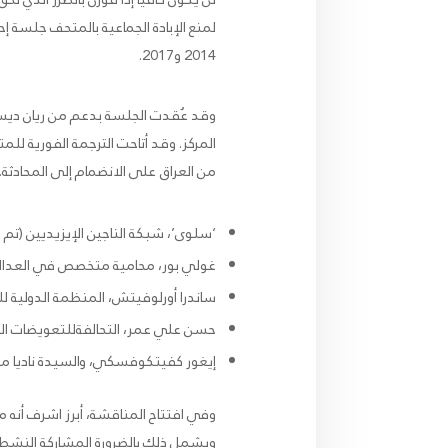
لمنع الإبادة الجماعية بالمتحف جلسة 
2014 و2017.
وقد عُقدت الجلسة بدعم من ريان ديس
المركز. وقد أتاحت الترجمة الفورية للم
من العراق على الانضمام إلى المحادثة
‘سلوى’، شبكة الناجين الإيزيديين (تم
غولي بور، محامية متخصص في العدالة 
ساندرا أورلوفيتش، المنظمة الدولية لل
حسن علي عمر، التحالفةللتعويضات الع
إيغور كفيتكوفسكي، والسيدة ناديا مر
وفي افتتاح المناقشة، أبرز اشرف أنه 
ويشمل ذلك بالضرورة المشاركة النشطة 