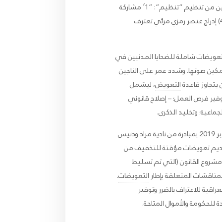
للتداول في مشروع قانون الناجيات من اليزيديات وتحسينه. وقدم أورلوفيتش أربع توصيات لتقديم تعويضات إلى الناجين من تنظيم “تنظيم”: ”1′ مشاركة
؛ (4) إدراج عنصر رمزي مرئي تعترف
 إلى تقديم تعويضات شاملة للضحايا المدنيين في
مكين صوتها. وشدد عمر على الناجين
يتجاوز قاعدة
التعويض
، ليشمل
توفير فرص العمل؛ – إصلاح قانوني
الجماعية؛ وتخليد الذكرى.
وأوضح إيغور سفيتكوفسكي، رئيس قسم الدعوة في الصندوق العالمي للناجين، أن مؤسسة GSF تأسست في أكتوبر 2019 بمبادرة من نادية مراد ودنيس
تصميم عملية تقديم تعويضات مؤقتة للتخفيف من
مشروع القانون (التي تم تسليط
لمناقشات المتعلقة بإطار
التعويضات
.
راقية للاعتراف بالضرر وتوفير
 للحكومة والأموال المتاحة.