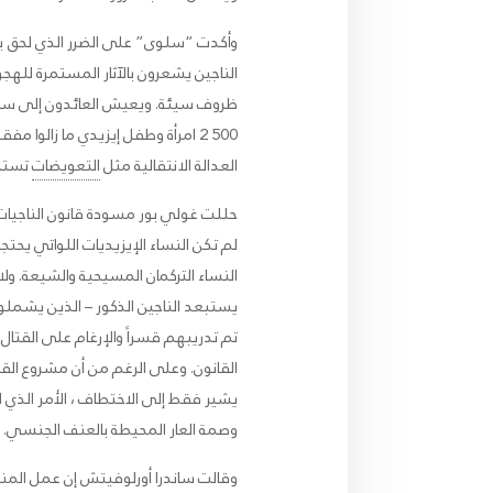
وأكدت “سلوى” على الضرر الذي لحق بالنس
الناجين يشعرون بالآثار المستمرة لل
ظروف سيئة. ويعيش العائدون إلى سنجار
500 2 امرأة وطفل إيزيدي ما زال
العدالة الانتقالية مثل
التعويضات
تستحق
لم تكن النساء الإيزيديات اللواتي 
النساء التركمان المسيحية والشيعة. و
يستبعد الناجين الذكور – الذين يشملو
تم تدريبهم قسراً والإرغام على القتا
القانون. وعلى الرغم من أن مشروع الق
يشير فقط إلى الاختطاف ، الأمر الذي 
وصمة العار المحيطة بالعنف الجنسي.
وقالت ساندرا أورلوفيتش إن عمل المن