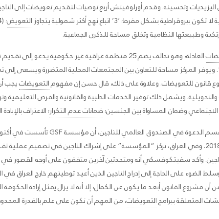
التعويض
تكبة وطبيعتها النظامية وتخلق مساحة للذكرى الجماعية.
ضات
العادلة، وهو تحالف يضم 25 منظمة عراقية غير حكومية يدعو
. ويوفر المركز مساحة للتعاون بين المجتمعات المحلية المتضررة ويسعى إلى ت
روع قانون للتعويضات. وعلاوة على ذلك، قال حسن إن مفهوم
التعويضات
يجب أن 
ة والتحويلية. ويشمل ذلك توفير الخدمات الطبية والقانونية والفرص التعليمية و
الاجتماعي وضمان المساواة بين الجنسين؛
ضمانات عدم التكرار
؛ الاعتراف بالإبادة 
موكويج الحائزين على جائزة نوبل لعام 2018. وفي العراق، تركز “المؤسسة” على إشراك الناجين في 
 الناجين. وأكد سفيتكوفسكي أنه ومتحدثين آخرين متفقون على أوجه القصور في 
 الضوء على الحاجة إلى إدراج الناجين الذين أعيد توطينهم خارج العراق في ا
شروع القانون أبعد ما يكون عن الكمال، إلا أنه لا يزال يمثل إرادة الحكومة الع
قشات المتعلقة ببرامج
التعويضات
، من المهم أن نكون على علم بالقدرة المحدودة