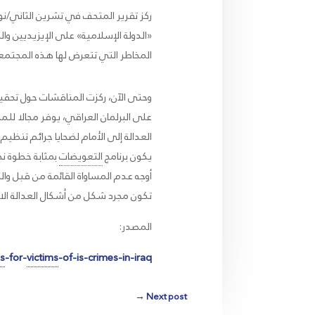
«الدولة الإسلامية» على الإيزيديين وا
المخاطر التي تتعرض لها هذه المجتم
وحتى الآن، ركزت المناقشات حول تحقيق
على البرلمان العراقي، يوفر مجالا للم
العدالة إلى الأمام لضحايا جرائم تنظ
يكون برنامج
التعويضات
بمثابة خطوة نح
أوجه عدم المساواة القائمة من قبل وا
تكون مجرد شكل من أشكال العدالة الانتق
المصدر:
ns
-for-
victims
-of-is-crimes-in-iraq
→
Next post