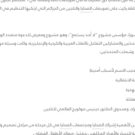
إحاطة ركزت على تعويضات
الضحايا
والناجين من الجرائم التي ارتكبها التنظيم في 
وزا، مؤسس مشروع “لا أحد يستمع”، وهو مشروع ومعرض للدعوة متعدد الوسائط
تحدثين والمشاركين التفاعل باللغات العربية والكردية والإنجليزية، وكانت وسيلة
. وشملت المتحدثين:
 حجب الاسم لأسباب أمنية)
الانتقالية
هجرة
ادلة
اد، وصندوق الدكتور دينيس موكويج العالمي للناجين
من الأهمية إشراك
الضحايا
ومجتمعات
الضحايا
في كل مرحلة من مراحل تصميم وتن
للنساء والأفراد المكلفين بتمثيل مصالح الأطفال الفضلى.