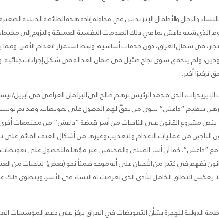
اء والرجال والأطفال الإيزيديين في محاولة إبادة هذه الطائفة الدينية الصغيرة.
هجوم الذي شنه داعش بما في ذلك الصدمات النفسية العميقة والنزوح إلى مخيم
، في شمال العراق، دون خدمات أساسية، وسط استمرار انعدام الأمن. ومما يزي
وا مفقودين، ولم يتحقق سوى نجاح ضئيل في ضمان العدالة في شكل إجراءات جنائية.
 تركيزا أكبر.
يحتجزهن تنظيم “داعش” سوى من يحقّ لهم الحصول على تعويضات. وقد تم توس
لا ينص مشروع القانون على الناجيات من أسر قبضة “داعش” من مجتمعات أخرى، أو 
ن الناجين من عمليات الإعدام والتعذيب وغيرها من أشكال العنف القائم على نو
ل مع “داعش”. كما أن أسر القتلى والمختفين غير مؤهلة للحصول على تعويضات،
انون يُفهم في كثير من الأحيان على أنه موجه ضمناً نحو (بعض) الناجيات من ا
لا يعكس النطاق الكامل للأذى الذي تعرضت له النساء في الأسر. وينطوي ذلك ع
ظمة الدولية للهجرة بشأن
التعويضات
في العراق يركز على دعم المؤسسات العر