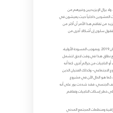
 ولا يزال الإيزيديين وغيرهم من
ات المشردين داخلياً حيث يعيشون في
د من تفاقم هذا الأمر أن أكثر من
 وتقول سلوى إن أشكالا أخرى من
حللت غولي بور مسودة قانون الناجيات الإيزيديات، الذي قدمه الرئيس برهم صالح إلى البرلمان العراقي في أبريل/نيسان 2019. وبموجب المسودة الأولية،
يع نطاق هذا في وقت لاحق لتشمل
الناجيات من جرائم أخرى. كما أنه
ع الاجتماعي– وكذلك الفتيان الذين
 كما هو الحال الآن في مشروع
لعنف الجنسي، فقد شددت بور على أنه
لى خطر إسكات الناجيات وتفاقم
اقية ومنظمات المجتمع المدني