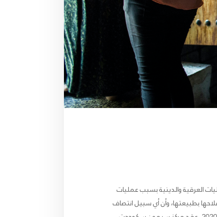
يات العرقية والدينية بسبب عمليات
لاحها بطبيعتها، وأن أي سبيل انتصاف
لن يكون كافياً إذا قورن بالضرر الذي لحق به، فإن للضحايا حق معترف به في تعويضات كافة وفعالة. في 9 سبتمبر/أيلول 2020، عقد مركز سيمون سكوددت