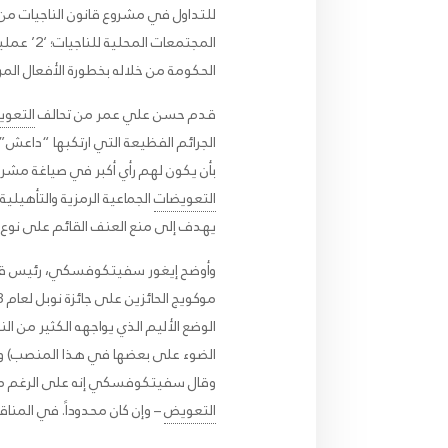
المجتمعات المحلية للناجيات؛ ‘2’ عملية لا تكون بيروقراطية بشكل مفرط؛ ‘3’ اتباع نهج أكثر شمولية يتجاوز
الحكومة من خلاله بخطورة الأفعال المر
قدم حسن علي عمر من تحالف
التعوي
الجرائم الفظيعة التي ارتكبها “داعش”
بأن يكون لهم رأي أكبر في صياغة مش
التعويضات
الجماعية الرمزية والتأهيلي
يهدف إلى منع العنف القائم على نوع 
الوضع الأليم الذي يواجهه الكثير من
الضوء على بعضها في هذا المنصب) وسلط
وقال سفيتكوفسكي إنه على الرغم من أن م
التعويض
– وإن كان محدوداً. في المنا