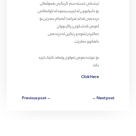
تیشکی خستە سەر گرنگیی هەوڵەکان
بۆ دڵنیابوون لە لێپرسینەوە لە تاوانەکانی
دڕندەیی کە لە عێراقدا ئەنجام دەدرێن بۆ
ئەوەی کە شکۆی ڕزگاربووان
دەگێڕدرێتەوە و ڕێگری لە دڕندەیی
داهاتوو دەکرێت
بۆ خوێندنەوەی تەواوی وتەکە، کلیک لێرە
بکە.
Click Here
Previous post
←
→
Next post