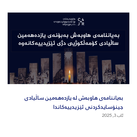
بەیاننامەی هاوبەش لە یازدەهەمین ساڵیادی
جینۆسایدکردنی ئێزیدییەکاندا
ئاب 3, 2025