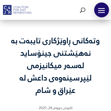
وتەکانی ڕاوێژکاری تایبەت بە
نەهێشتنی جینۆساید
لەسەر میکانیزمی
لێپرسینەوەی داعش لە
عێراق و شام
كانونی دووه‌م 24, 2023