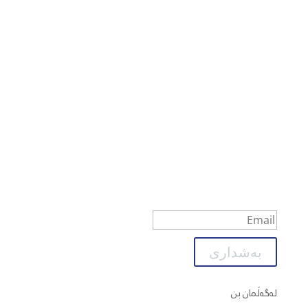
نوێکاریەکانی C4JR
هەوڵنامەکانمان بخوێنەرەوە
تم بنجاح
بەشداری
لەگەڵمان بن