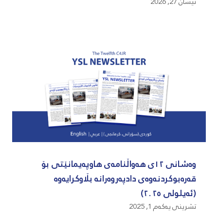
نیسان 27, 2026
وەشانی ١٢ی هەواڵنامەی هاوپەیمانێتی بۆ
قەرەبوکردنەوەی دادپەروەرانە بڵاوکرایەوە
(ئەیلولی ٢٠٢٥)
تشرینی یەکەم 1, 2025