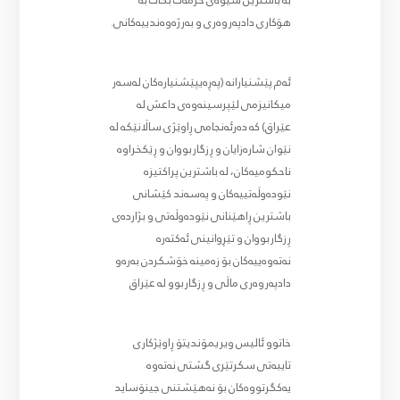
بە باشترین شێوەی خزمەت بکات بە
هۆکاری دادپەروەری و بەرژەوەندییەکانی.
ئەم پێشنیارانە (پەڕەیپێشنیارەکان لەسەر
میکانیزمی لێپرسینەوەی داعش لە
عێراق) کە دەرئەنجامی ڕاوێژی ساڵانێکە لە
نێوان شارەزایان و ڕزگاربووان و ڕێکخراوە
ناحکومیەکان، لە باشترین پراکتیزە
نێودەوڵەتییەکان و پەسەند کێشانی
باشترین ڕاهێنانی نێودەوڵەتی و بژاردەی
ڕزگاربووان و تێڕوانینی ئەکتەرە
نەتەوەییەکان بۆ زەمینە خۆشکردن بەرەو
دادپەروەری ماڵی و ڕزگاربوو لە عێراق
خاتوو ئالیس ویریمۆندیتۆ ڕاوێژکاری
تایبەتی سکرتێری گشتی نەتەوە
یەکگرتووەکان بۆ نەهێشتنی جینۆساید