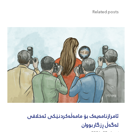
Related posts
ئامرازنامەیەک بۆ مامەڵەکردنێکی ئەخلاقی
لەگەڵ ڕزگاربووان