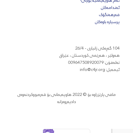
ئەم هاوپەیمانیە بۆچی؟
ئەندامەکان
فەرهەنگۆک
پرسیارە باوەکان
104 گەڕەکی زانیاری - 26/4
هەولێر ، هەرێمی كوردستان ، عێراق
تەلەفۆن: 009647508920079
ئیمەیل:
info@c4jr.org
مافی پارێزراوە بۆ © 2022 هاوپەیمانی بۆ قەرەبووکردنەوەی
دادپەروەرانە