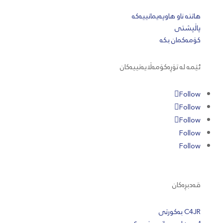
هاتنە ناو هاوپەیمانییەکە
پاڵپشتی
کۆمەکمان بکە
ئێمە لە تۆڕەکۆمەڵایەتییەکان
Follow
Follow
Follow
Follow
Follow
قەدبڕەکان
C4JR بەکورتی