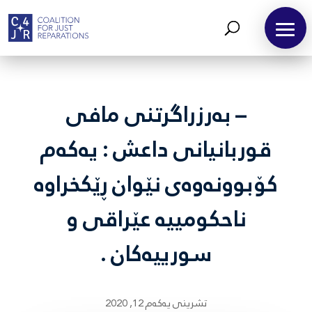
– بەرزراگرتنی مافی
قوربانیانی داعش : یەکەم
کۆبوونەوەی نێوان ڕێکخراوە
ناحکومییە عێراقی و
سورییەکان .
تشرینی یه‌كه‌م 12, 2020