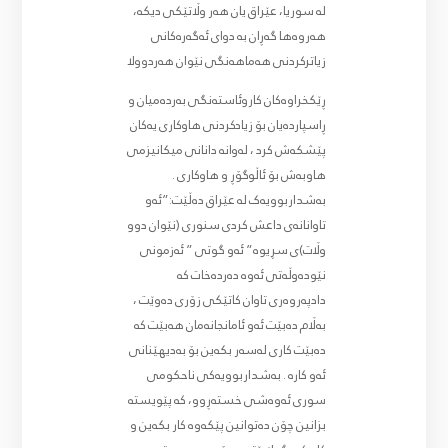
لە سوریا، عێراق یان هەر وڵاتێکی دیکە،
هەروەها گەڕان بە دوای ئەگەرەکانی
زیاترکردنی هەماهەنگی نێوان هەردوولا
ڕێکخراوەکان کاروئاستەنگی بەردەمیان و
ڕاسپاردەیان بۆ زیادکردنی هاوکاری یەکان
پێشکەش کرد ، لەوانە دانانی میکانیزمی
هاوبەش بۆ ئاڵوگۆڕ و هاوکاری .
بەشداربوویەک لە عێراق دەڵێت:”ئەو
تاوانانەی داعش کردی سنوری (نێوان دوو
وڵات)ی سڕیوە” ئەو گوتی ” ئەزمونی
نێودەوڵەتی ئەوە دەردەخات کە
دادپەروەری تاوان کاتێکی زۆری دەوێت ،
بەڵام دەبێت ئەو ئامانجانەمان هەبێت کە
دەبێت کاری لەسەر بکەین بۆ بەدیهێنانی
ئەو کارە . بەشداربوویەکی ناحکومی
سوری ئەوەشی خستەڕوو، کە پێویستە
بزانین چۆن دەتوانین پێکەوە کار بکەین و