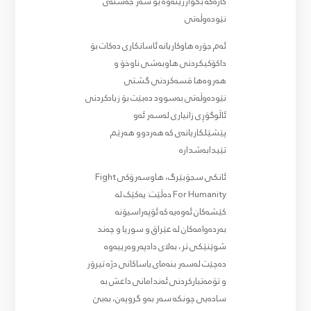
کارەکە بگوازرێتەوە بۆ سەر جەستەی
نێودەوڵەتی
ئەم جۆرە هاوکاریانە ئاسانکاری دەکات بۆ
داکۆکیکردنی هاوبەشی ناوخۆ و
هەروەها قسەکردنی گشتی
نێودەوڵەتی بەسوود دەبێت بۆ زیادکردنی
ئاڵوگۆڕی زانیاری لەسەر ئەو
پێشێلکاریانەی کە هەردوو هەرێم
تێیدابەشدارە
ئانکی سجۆبێرگ، هاوسەرۆکی Fight
For Humanity دەڵێت: یەکێک لە
کێشەکان ئەوەیە کە ئۆپەراسیۆنە
بەردەوامەکان لە عێراق و سوریا و چەند
شوێنێکی تر، بەلای دادپەروەرییەوە
دەچێت لەسەر بنەمای یاساکانی دژە تیرۆر
و تۆمەتبارکردنی ئەندامانی داعش بە
سادەیی چونکە سەر بەو گروپەن، بەبێ