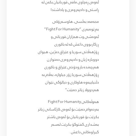
ئەوەی ڕەچاوی مافی قوربانیان بکەن لە
ڕاستی و دادپەروەری و پاداشتدا
محەمەد بەڵسی، هاوسەرۆکی
بەڕێوەبەری “Fight For Humanity”
ئەوەشی وت هەزاران قوربانی و
ڕزگاربووی داعش کە لە باکوری
ڕۆژهەڵاتی سوریا و عێراق دەژین، هیوای
دووبارە ژیان و دادپەروەری دەخوازن
هەرچەندە بارودۆخی عێراق و باکوری
ڕۆژهەڵاتی سوریا زۆر جیاوازە، بەڵام بە
دڵنیاییەوە هاوکاری و دیالۆگی نێوان
هەردوولا زیاتر دەبێت”
هەوڵەکانی Fight For Humanity
بەردەوام دەبێت بۆ ئەوەی کارئاسانی زیاتر
بکرێت بۆ قوربانیان بۆ ئەوەی باشتر
بەشداری گفتوگۆ بکرێت لەسەر
گیراوەکانی داعش .