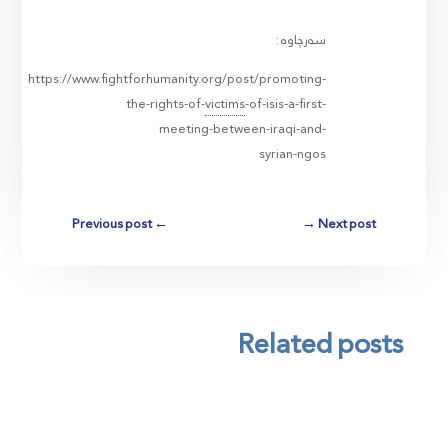
سەرچاوە :
https://www.fightforhumanity.org/post/promoting-
the-rights-of-
victims
-of-isis-a-first-
meeting-between-iraqi-and-
syrian-ngos
Previous post
←
→
Next post
Related posts