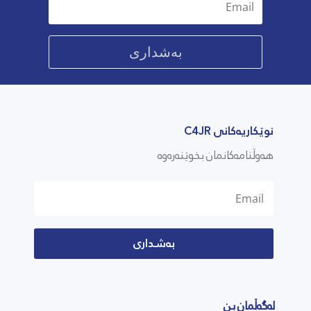
بەشداری
نوێکاریەکانی C4JR
هەوڵنامەکانمان بخوێنەرەوە
بەشداری
لەگەڵمان بن