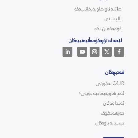
هاتنە ناو هاوپەیمانییەکە
پاڵپشتی
کۆمەکمان بکە
ئێمە لە تۆڕەکۆمەڵایەتییەکان
قەدبڕەکان
C4JR بەکورتی
ئەم هاوپەیمانیە بۆچی؟
ئەندامەکان
فەرهەنگۆک
پرسیارە باوەکان