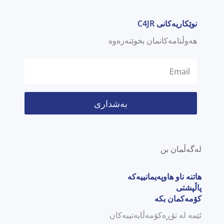
نوێکاریەکانی C4JR
هەوڵنامەکانمان بخوێنەرەوە
بەشداری
لەگەڵمان بن
هاتنە ناو هاوپەیمانییەکە
پاڵپشتی
کۆمەکمان بکە
ئێمە لە تۆڕەکۆمەڵایەتییەکان