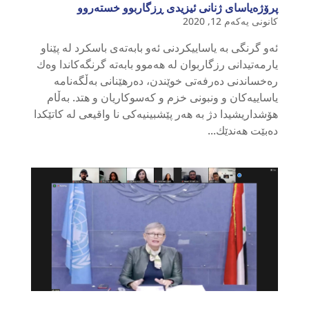
پرۆژەیاسای ژنانی ئیزیدی ڕزگاربوو خستەروو
کانونی یەکەم 12, 2020
ئەو گرنگی بە یاساییكردنی ئەو بابەتەی باسكرد لە پێناو
یارمەتیدانی رزگاربوان لە ھەموو بابەتە گرنگەكاندا وەك
رەخساندنی دەرفەتی خوێندن، دەرھێنانی بەڵگەنامە
یاساییەكان و ونبونی خزم و كەسوكاریان و ھتد. بەڵام
ھۆشداریشیدا دژ بە ھەر پێشبینیەكی نا واقیعی لە كاتێكدا
دەبێت ھەندێك...