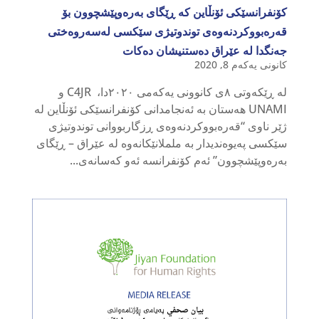
کۆنفرانسێکی ئۆنڵاین کە ڕێگای بەرەوپێشچوون بۆ
قەرەبووکردنەوەی توندوتیژی سێکسی لەسەروەختی
جەنگدا لە عێراق دەستنیشان دەکات
کانونی یەکەم 8, 2020
لە ڕێکەوتی ٨ی کانوونی یەکەمی ٢٠٢٠دا، C4JR و
UNAMI هەستان بە ئەنجامدانی کۆنفرانسێکی ئۆنڵاین لە
ژێر ناوی “قەرەبووکردنەوەی ڕزگاربووانی توندوتیژی
سێکسی پەیوەندیدار بە ململانێکانەوە لە عێراق – ڕێگای
بەرەوپێشچوون” ئەم کۆنفرانسە ئەو کەسانەی...