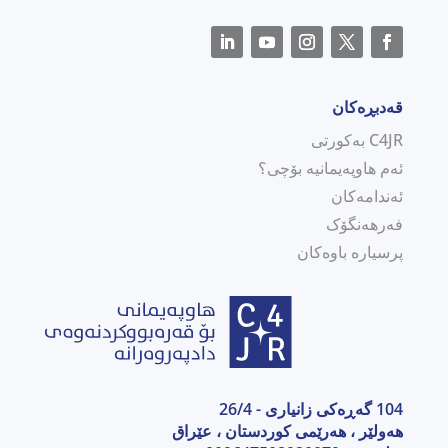
قەدبڕەکان
C4JR بەکورتی
ئەم هاوپەیمانیە بۆچی؟
ئەندامەکان
فەرهەنگۆک
پرسیارە باوەکان
104 گەڕەکی زانیاری - 26/4
هەولێر ، هەرێمی كوردستان ، عێراق