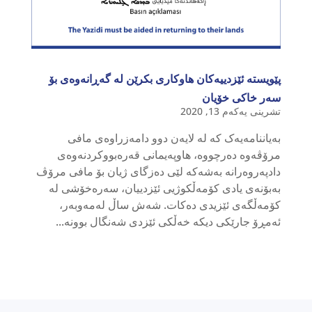
پێویستە ئێزدییەکان هاوکاری بکرێن لە گەڕانەوەی بۆ
سەر خاکی خۆیان
تشرینی یەکەم 13, 2020
بەیاننامەیەک کە لە لایەن دوو دامەزراوەی مافی
مرۆڤەوە دەرچووە، هاوپەیمانی قەرەبووکردنەوەی
دادپەروەرانە بەشەکە لێی دەزگای ژیان بۆ مافی مرۆڤ
بەبۆنەی یادی کۆمەڵکوژیی ئێزدییان، سەرەخۆشی لە
کۆمەڵگەی ئێزیدی دەکات. شەش ساڵ لەمەوبەر،
ئەمڕۆ جارێکی دیکە خەڵکی ئێزدی شەنگال بوونە...