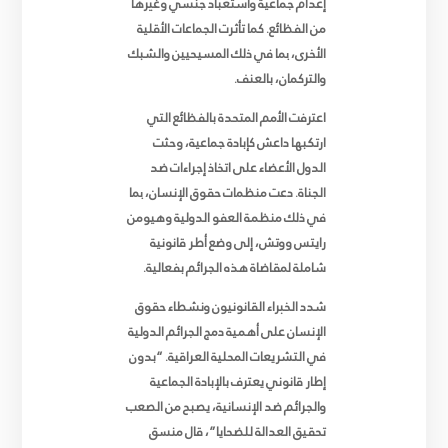
إعدام جماعية واستعباد جنسي وغيرها
من الفظائع. كما تأثرت الجماعات الأقلية
الأخرى، بما في ذلك المسيحيين والشبك
والتركمان، بالعنف
.
اعترفت الأمم المتحدة بالفظائع التي
ارتكبها داعش كإبادة جماعية، وحثت
الدول الأعضاء على اتخاذ إجراءات ضد
الجناة. دعت منظمات حقوق الإنسان، بما
في ذلك منظمة العفو الدولية وهيومن
رايتس ووتش، إلى وضع أطر قانونية
شاملة لمقاضاة هذه الجرائم بفعالية
.
شدد الخبراء القانونيون ونشطاء حقوق
الإنسان على أهمية دمج الجرائم الدولية
في التشريعات المحلية العراقية. “بدون
إطار قانوني يعترف بالإبادة الجماعية
والجرائم ضد الإنسانية، يصبح من الصعب
تحقيق العدالة للضحايا”، قال منسق