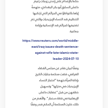
حكمًا بالإعدام على إحدى زوجات زعيم
داعش السابق أبو بكر البغدادي، متهمةً
إياها بالتواطؤ في الجرائم التي ارتكبها
التنظيم ضد النساء الإيزيديات والتي تم
تصنيفها كجرائم ضد الإنسانية وإبادة
جماعية
.
https://www.reuters.com/world/middle-
east/iraq-issues-death-sentence-
against-wife-late-islamic-state-
leader-2024-07-10
وفقًا لبيان صادر عن مجلس القضاء
العراقي، قضت محكمة جنايات الكرخ
بإدانة المرأة بتهمة “احتجاز النساء
الإيزيديات في منزلها” وتسهيل
خطفهن من قبل “عصابات داعش
الإرهابية في قضاء سنجار”. والأهم من
ذلك، ذكرت المحكمة أن الحكم صدر وفقًا