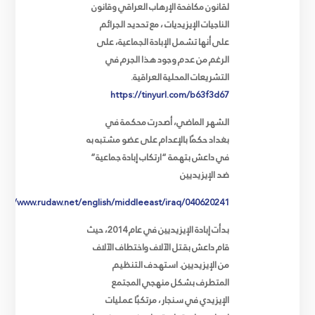
لقانون مكافحة الإرهاب العراقي وقانون
الناجيات الإيزيديات
، مع تحديد الجرائم
على أنها تشمل الإبادة الجماعية، على
الرغم من عدم وجود هذا الجرم في
التشريعات المحلية العراقية
.
https://tinyurl.com/b63f3d67
الشهر الماضي، أصدرت محكمة في
بغداد حكمًا بالإعدام على عضو مشتبه به
في داعش بتهمة “ارتكاب إبادة جماعية”
ضد الإيزيديين
ps://www.rudaw.net/english/middleeast/iraq/040620241
بدأت إبادة الإيزيديين في عام 2014، حيث
قام داعش بقتل الآلاف واختطاف الآلاف
من الإيزيديين. استهدف التنظيم
المتطرف بشكل منهجي المجتمع
الإيزيد
ي
في سنجار، مرتكبًا عمليات