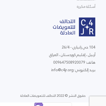
أسئلة مكررة
104 حي زانياري - 26/4
أربيل ، إقليم كوردستان ، العراق
هاتف: 009647508920079
بريد إلكتروني:
info@c4jr.org
حقوق النشر © 2022 التحالف للتعويضات العادلة