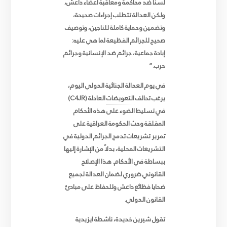
لسنا ضد محاكمة ومعاقبة أعضاء داعش،
ولكن العدالة تتطلب إجراءات صحيحة،
وتضمين وحماية كاملة للناجين، وتوصيف
صحيح للجرائم الفظيعة لما هي عليه:
إبادة جماعية، جرائم ضد الإنسانية وجرائم
حرب
.”
في يوم العدالة الجنائية الدولي اليوم،
يرغب تحالف
التعويضات
العادلة
(C4JR)
في تسليط الضوء على هذه الأحكام
المقلقة وحث الحكومة العراقية على
تمرير تشريعات تدمج الجرائم الدولية في
التشريعات المحلية، بدلاً من الإشارة إليها
ببساطة في الأحكام. هذا الإصلاح
القانوني ضروري لضمان العدالة لجميع
ضحايا فظائع داعش وللحفاظ على مبادئ
القانون الدولي
.
تقول شيرين خديدة، ناشطة ايزيدية