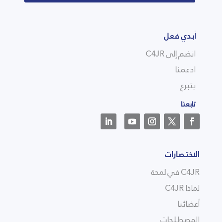
أبدي فعل
انضم إلى C4JR
ادعمنا
يتبرع
تابعنا
الاختصارات
C4JR في لمحة
لماذا C4JR
أعضائنا
المصطلحات