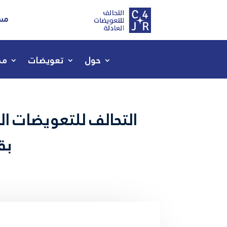
مسا
حول
تعويضات
مص
التحالف للتعويضات الع
بقا