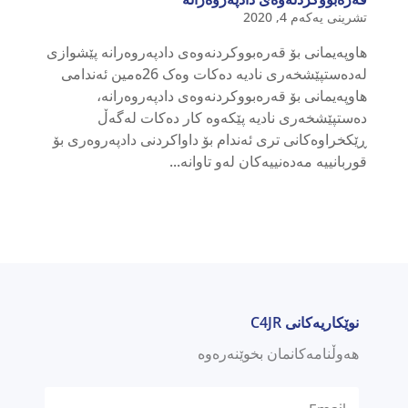
تشرینی یەکەم 4, 2020
هاوپەیمانی بۆ قەرەبووکردنەوەی دادپەروەرانە پێشوازی
لەدەستپێشخەری نادیە دەکات وەک 26ەمین ئەندامی
هاوپەیمانی بۆ قەرەبووکردنەوەی دادپەروەرانە،
دەستپێشخەری نادیە پێکەوە کار دەکات لەگەڵ
ڕێکخراوەکانی تری ئەندام بۆ داواکردنی دادپەروەری بۆ
قوربانییە مەدەنییەکان لەو تاوانە...
نوێکاریەکانی C4JR
هەوڵنامەکانمان بخوێنەرەوە