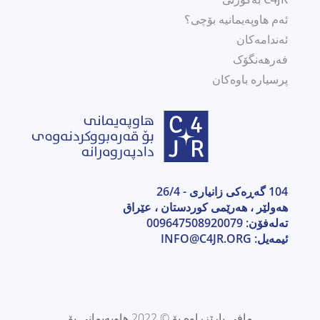
ئەم هاوپەیمانیە بۆچی؟
ئەندامەکان
فەرهەنگۆک
پرسیارە باوەکان
104 گەڕەکی زانیاری - 26/4
هەولێر ، هەرێمی كوردستان ، عێراق
تەلەفۆن: 009647508920079
ئیمەیل:
INFO@C4JR.ORG
مافی پارێزراوە بۆ © 2022 هاوپەیمانی بۆ