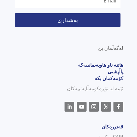
بەشداری
لەگەڵمان بن
هاتنە ناو هاوپەیمانییەکە
پاڵپشتی
کۆمەکمان بکە
ئێمە لە تۆڕەکۆمەڵایەتییەکان
قەدبڕەکان
C4JR بەکورتی