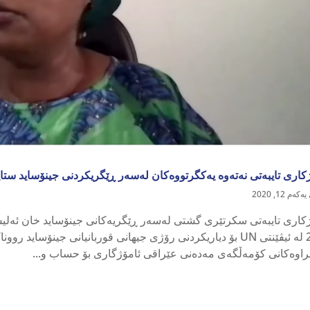
اری تایبەتی نەتەوە یەکگرتووەکان لەسەر ڕێگریکردنی جینۆساید ستایشی کارەکانی 4JR
ەم 12, 2020
2020 لە ئیڤێنتی UN بۆ دیاریکردنی رۆژی جیهانی قوربانیانی جینۆسا
اوەکانی کۆمەڵگەی مەدەنی عێراقی ئامۆژگاری بۆ حساب و...