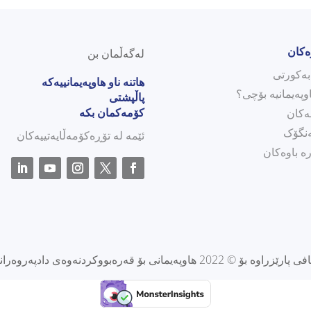
ەکان
لەگەڵمان بن
هاتنە ناو هاوپەیمانییەکە
وپەیمانیە بۆچی؟
پاڵپشتی
کۆمەکمان بکە
ەکان
نگۆک
ئێمە لە تۆڕەکۆمەڵایەتییەکان
ە باوەکان
پارێزراوە بۆ © 2022 هاوپەیمانی بۆ قەرەبووکردنەوەی دادپەروەرانە