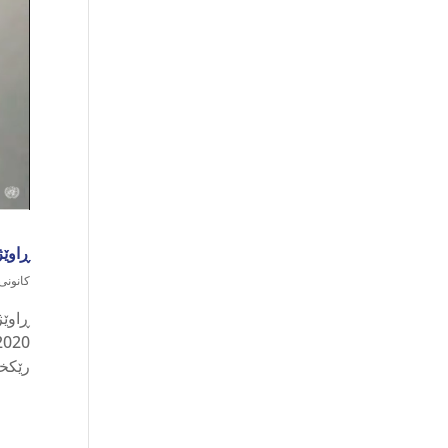
ڕاوێژک
کانونی یەک
رێکخر