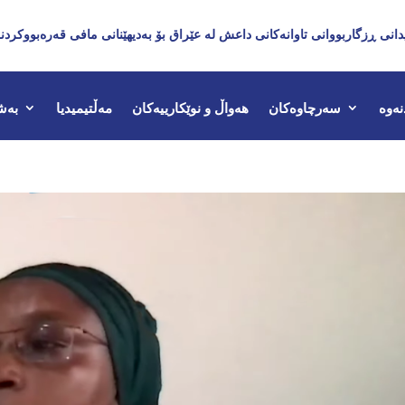
دانی ڕزگاربووانی تاوانەکانی داعش لە عێراق بۆ بەدیهێنانی مافی قەرەبووکردن
نەوە
سەرچاوەکان
هەواڵ و نوێکارییەکان
مەڵتیمیدیا
بەش