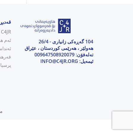
قەدبڕ
C4JR بەکورتی
ئەم ها
104 گەڕەکی زانیاری - 26/4
هەولێر ، هەرێمی كوردستان ، عێراق
ئەندام
تەلەفۆن: 009647508920079
فەرهە
ئیمەیل:
INFO@C4JR.ORG
پرسیار
مافی 