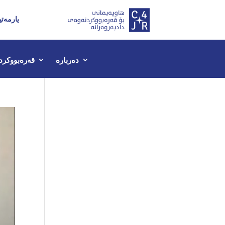
یارمەتی
دەربارە
قەرەبووکرد