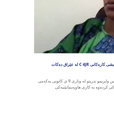
C  لە عێراق دەکات
ڕاوێژکاری تایبەتی سکرتێری گشتی لەسەر ڕێگریەکانی جینۆساید خان ئەلیس وایریمو ندریتو لە وتاری 9 ی کانونی یەکەمی
ید رووناکی کردەوە بە کاری هاوپەیمانێتیەکی