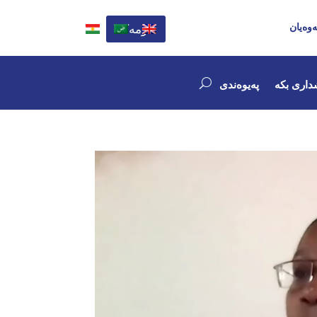
ەوەیان
کۆمەک
داری بکە
پەیوەندی