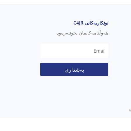
نوێکاریەکانی C4JR
هەوڵنامەکانمان بخوێنەرەوە
بەشداری