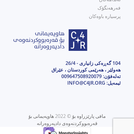
فەرهەنگۆک
پرسیارە باوەکان
104 گەڕەکی زانیاری - 26/4
هەولێر ، هەرێمی كوردستان ، عێراق
تەلەفۆن: 009647508920079
ئیمەیل:
INFO@C4JR.ORG
مافی پارێزراوە بۆ © 2022 هاوپەیمانی بۆ
قەرەبووکردنەوەی دادپەروەرانە