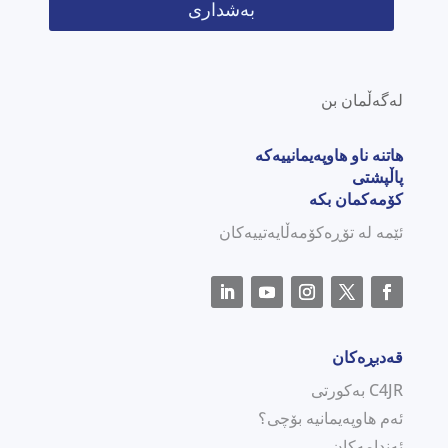
بەشداری
لەگەڵمان بن
هاتنە ناو هاوپەیمانییەکە
پاڵپشتی
کۆمەکمان بکە
ئێمە لە تۆڕەکۆمەڵایەتییەکان
قەدبڕەکان
C4JR بەکورتی
ئەم هاوپەیمانیە بۆچی؟
ئەندامەکان