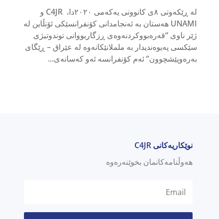
لە ڕێکەوتی ٨ی کانوونی یەکەمی ٢٠٢٠دا، C4JR و
UNAMI هەستان بە ئەنجامدانی کۆنفرانسێکی ئۆنڵاین لە
ژێر ناوی “قەرەبووکردنەوەی ڕزگاربووانی توندوتیژی
سێکسی پەیوەندیدار بە ململانێکانەوە لە عێراق – ڕێگای
بەرەوپێشچوون” ئەم کۆنفرانسە ئەو کەسانەی...
نوێکاریەکانی C4JR
هەوڵنامەکانمان بخوێنەرەوە