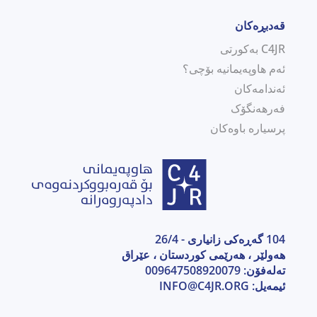
قەدبڕەکان
C4JR بەکورتی
ئەم هاوپەیمانیە بۆچی؟
ئەندامەکان
فەرهەنگۆک
پرسیارە باوەکان
104 گەڕەکی زانیاری - 26/4
هەولێر ، هەرێمی كوردستان ، عێراق
تەلەفۆن: 009647508920079
ئیمەیل:
INFO@C4JR.ORG