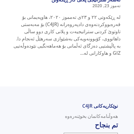
تەموز 23, 2020
لە ڕێکەوتی ٢٢ و ٢٣ی تەمموز ٢٠٢٠، هاوپەیمانی بۆ
قەرەبووکردنەوەی دادپەروەرانە (C4JR) بۆ مەبەستی
تاوتوێ کردنی ستراتیجیەت و پلانی کاری دوو ساڵی
داهاتووی، کۆبوونەویەکی بەشێوازی سەرهێڵ ئەنجام دا.
بە پاڵپشتیی دەزگای ئەڵمانی بۆ هەماهەنگیی نێودەوڵەتیی
GIZ و هاوکارانی لە...
نوێکاریەکانی C4JR
هەوڵنامەکانمان بخوێنەرەوە
تم بنجاح