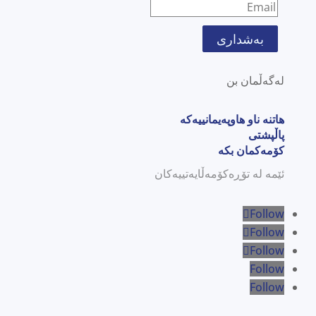
بەشداری
لەگەڵمان بن
هاتنە ناو هاوپەیمانییەکە
پاڵپشتی
کۆمەکمان بکە
ئێمە لە تۆڕەکۆمەڵایەتییەکان
Follow
Follow
Follow
Follow
Follow