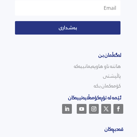
بەشداری
لەگەڵمان بن
هاتنە ناو هاوپەیمانییەکە
پاڵپشتی
کۆمەکمان بکە
ئێمە لە تۆڕەکۆمەڵایەتییەکان
قەدبڕەکان