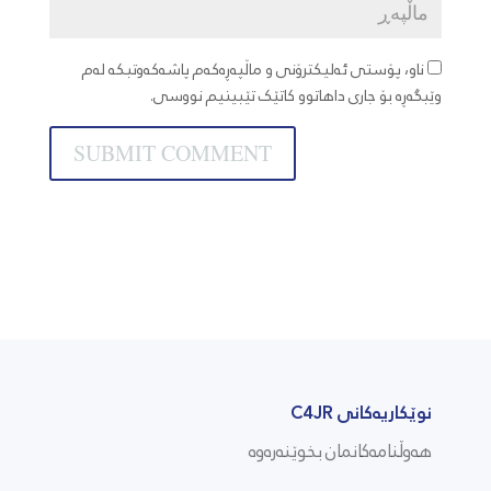
ناو، پۆستی ئەلیکترۆنی و ماڵپەڕەکەم پاشەکەوتبکە لەم
وێبگەڕە بۆ جاری داهاتوو کاتێک تێبینیم نووسی.
نوێکاریەکانی C4JR
هەوڵنامەکانمان بخوێنەرەوە