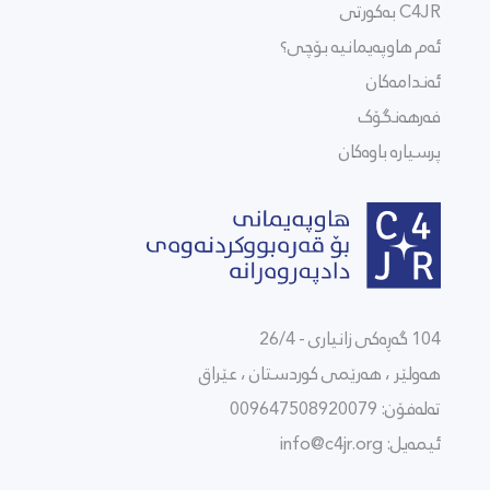
C4JR بەکورتی
ئەم هاوپەیمانیە بۆچی؟
ئەندامەکان
فەرهەنگۆک
پرسیارە باوەکان
104 گەڕەکی زانیاری - 26/4
هەولێر ، هەرێمی كوردستان ، عێراق
تەلەفۆن: 009647508920079
ئیمەیل:
info@c4jr.org