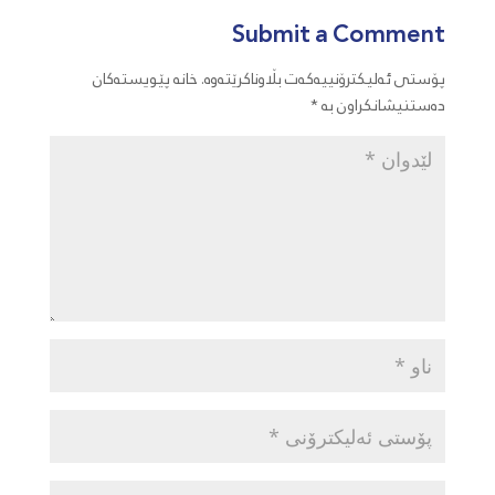
Submit a Comment
پۆستی ئەلیکترۆنییەکەت بڵاوناکرێتەوە.
خانە پێویستەکان
دەستنیشانکراون بە
*