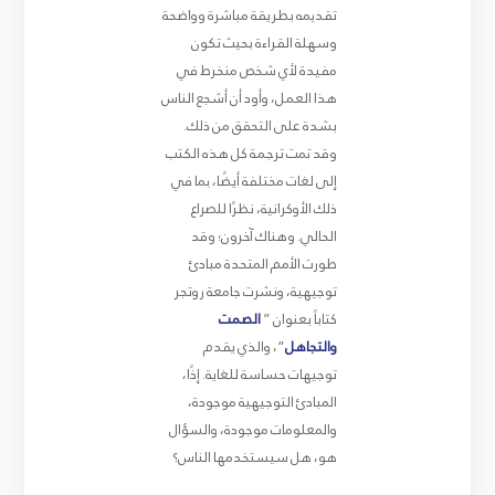
تقديمه بطريقة مباشرة وواضحة
وسهلة القراءة بحيث تكون
مفيدة لأي شخص منخرط في
هذا العمل، وأود أن أشجع الناس
بشدة على التحقق من ذلك.
وقد تمت ترجمة كل هذه الكتب
إلى لغات مختلفة أيضًا، بما في
ذلك الأوكرانية، نظرًا للصراع
الحالي. وهناك آخرون؛ وقد
طورت الأمم المتحدة مبادئ
توجيهية، ونشرت جامعة روتجر
كتاباً بعنوان ”
الصمت
والتجاهل
“، والذي يقدم
توجيهات حساسة للغاية. إذًا،
المبادئ التوجيهية موجودة،
والمعلومات موجودة، والسؤال
هو، هل سيستخدمها الناس؟