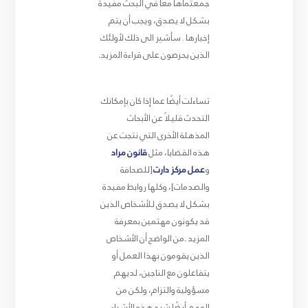
جمعتماها معًا في البحث مفيدة
بشكل لا يصدق، ويجب أن يتم
إخبارها . سأشير الى ذلك لأولئك
الذين يحرصون على قراءة المزيد
.
تساءلت أيضًا عما إذا كان بإمكانك
التحدث قليلاً عن الأبحاث
المذهلة الأخرى التي نتجت عن
هذه القضايا، مثل
قانون مراد
و
عمل مركز دارت
[للصحافة
والصدمات]، وكلها روابط مفيدة
بشكل لا يصدق للأشخاص الذين
قد يكونون مهتمين بمعرفة
المزيد
.
من الواضح أن الأشخاص
الذين يقومون بهذا العمل أو
يتفاعلون مع الناجين، لديهم
مسؤولية والتزام، ولكن من
المهم أيضًا شرح هذه الأشياء