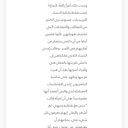
وجدت ذلك أمرًا رائعًا، لأنه إذا
قمت فقط بكتابة النساء
الأيزيديات، فسوف ترى الكثير
من المقالات والمقابلات التي
تكشف هوياتهن. كانوا قلقين
أيضا من أن داعش ينتقم من
أقاربهم في الأسر، وقالت إحدى
النساء اللاتي قابلناهن إن
داعش ضربتها بالفعل هي
وأفراد أسرتها بعد أن هرب
قريبها وظهر على شاشة
التلفزيون. إحدى الاقتباسات
المفضلة لدي والتي أعتقد أنها
معبرة جدًا هي أن امرأة قالت:
“حتى مع تغطية وجهي، لم
أشعر بالأمان. إنهم يعرفون كل
شيء عني، يمكنهم أن
يعرفوني من عيني، حتى أنا