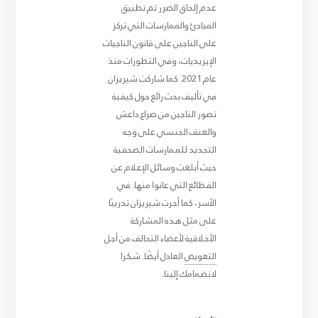
عدم إلحاق الضرر تم تطبيق
المبادئ والممارسات التي تركز
على الناجين على قانون الناجيات
الإيزيديات، وفي التطورات منذ
عام
2021. كما شاركت شيريزان
في تأليف بحث رائع حول كيفية
تصور الناجين من صراع داعش
والعنف الجنسي على وجه
التحديد للممارسات الصحفية
حيث أبلغت وسائل الإعلام عن
الفظائع التي عانوا منها. في
الأسر، كما أجرت شيريزان تدريبًا
على مثل هذه المشاركة
الأخلاقية لأعضاء التحالف من أجل
التعويض
العادل أيضًا. شكرا
لانضمامك إلينا
.