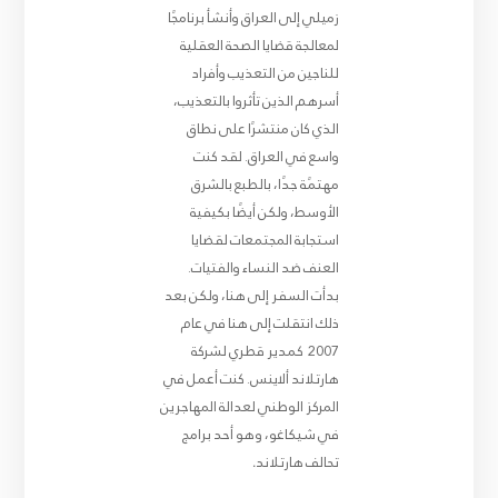
زميلي إلى العراق وأنشأ برنامجًا
لمعالجة قضايا الصحة العقلية
للناجين من التعذيب وأفراد
أسرهم الذين تأثروا بالتعذيب،
الذي كان منتشرًا على نطاق
واسع في العراق. لقد كنت
مهتمًة جدًا، بالطبع بالشرق
الأوسط، ولكن أيضًا بكيفية
استجابة المجتمعات لقضايا
العنف ضد النساء والفتيات.
بدأت السفر إلى هنا، ولكن بعد
ذلك انتقلت إلى هنا في عام
2007
كمدير قطري لشركة
هارتلاند ألاينس. كنت أعمل في
المركز الوطني لعدالة المهاجرين
في شيكاغو، وهو أحد برامج
تحالف هارتلاند
.