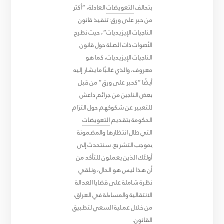
بتحالف
التعويضات
العادلة، “أكثر
من حبر على ورق: تنفيذ قانون
الناجيات الإيزيديات”، حيث نطرح
الأصوات ذات الصلة حول قانون
الناجيات الإيزيديات، كما هو
معروف، والذي غالبًا ما يشار إليه
أيضًا “كحبر على ورق” من قبل
بعض الناجين من جرائم داعش
للتعبير عن شكوكهم حول التزام
الحكومة بتقديم
التعويضات
التي طال انتظارها والمضمونة
بموجب التشريع. سنتحدث إلى
أولئك الذين يعملون للتأكد من
أن هذا ليس هو الحال، ونلقي
نظرة شاملة على قضايا العدالة
الانتقالية والمساءلة في العراق،
من خلال عملية السعي لتطبيق
القانون
.