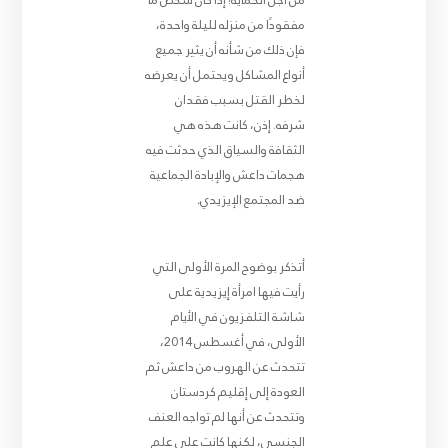
من أجل الحماية؛ إذا كان شخص ما
مفقودًا من منزله لليلة واحدة،
فإن ذلك من شأنه أن يثير جميع
أنواع المشاكل ويحتمل أن يعرضه
لخطر القتل بسبب فقدان
شرفه. إذن، كانت هذه هي
الثقافة والسياق الذي حدثت فيه
هجمات داعش والإبادة الجماعية
ضد المجتمع الإيزيدي
.
أتذكر بوضوح المرة الأولى التي
رأيت فيها امرأة إيزيدية على
شاشة التلفزيون في الأيام
الأولى، في أغسطس 2014،
تتحدث عن الهروب من داعش ثم
العودة إلى إقليم كردستان
وتتحدث عن أنها لم تواجه العنف
الجنسي، لكنها كانت على علم