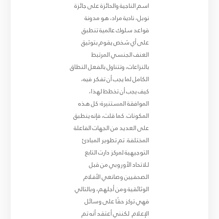
اسم الناجية والحائزة على جائزة
نوبل، نادية مراد، هو مدونة
قواعد سلوك عالمية تنطبق
على أي شخص يقوم بتوثيق
العنف الجنسي المرتبط
بالنزاعات، وتتناول بالفعل النطاق
الكامل لما يجب أن تفكر فيه،
كيف يجب أن تخطط لهذا،
الموافقة المستنيرة؛ كل هذه
المكونات. كما قلت، فإنه ينطبق
على العديد من الجهات الفاعلة
المختلفة. تم تطوير المبادئ
التوجيهية لمركز دارت التابع
للاتحاد الأوروبي من قبل
الصحفيين وصانعي الأفلام
الوثائقية ومن أجلهم، وبالتالي
فهي تركز حقًا على وسائل
الإعلام. لكنني أعتقد أنه تم