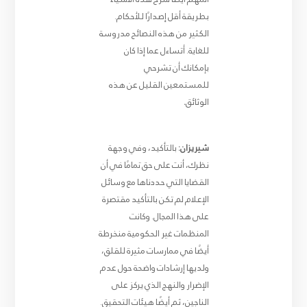
بطريقة أقل إصدارًا للأحكام.
الكثير من هذه النصائح مدروسة
للغاية. أتساءل عما إذا كان
بإمكانك أن تشرحي
للمستمعين القليل عن هذه
الوثائق
.
شيريزان:
بالتأكيد، وفي وجهة
نظرك، أنت على حق تمامًا في أن
القضايا التي حددناها مع وسائل
الإعلام لم تكن بالتأكيد مقتصرة
على هذا المجال. وكانت
المنظمات غير الحكومية منخرطة
أيضًا في ممارسات مثيرة للقلق،
ولديها إرشادات واضحة حول عدم
الإضرار والنهج الذي يركز على
الناجين، ثم أيضًا هيئات التحقيق.