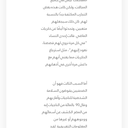
المقابلات. ليس في جميع
المجالات، ولكن كانت هذه بعض
التجارب المكثفة جدًا بالنسبة
لهم. كان ذلك سيجعلهم
متعبين، وتحدثوا أيضًا عن ذكريات
الماضي. قالت إحدى النساء:
“في كل مرة نروي لهم قصصنا،
نعود إليهم”، مثل استرجاع
الذكريات مما يعني أنهم مع
داعش مرة أخرى في أذهانهم
.
أما السبب الثالث فهو أن
الصحفيين يقوضون السلامة
الشخصية للناجيات وأقاربهم.
وقال 90 بالمائة من الناجيات إنه
من المضر الكشف عن أسمائهم
ووجوههم أو غيرها من
المعلومات التعريفية. لقد