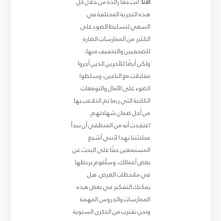
ألانا:
أنت حقًا رائدة من خلال كل
هذه التجربة المختلفة في
السعي لتسليط الضوء على
الكثير من الممارسات الضارة
للصحفيين والتخفيف منها،
ولكن أيضًا للآخرين الذين أجروا
مقابلات مع الناجين، وسلطوا
الضوء على الآمال والتوقعات
الكاذبة التي ربما تم التلاعب بها.
من أجل ضمان شهادتهم.
اعتقدت أنه من المنطقي أن نبدأ
محادثتنا بهذا لأنني أشجع
المستمعين حقًا على البحث عن
بعض أعمالك، وسأقوم بربطها
في ملاحظات العرض. هل
يمكنك التفكير في بعض هذه
الممارسات والدروس المهمة
ونحن نقترب من الذكرى السنوية