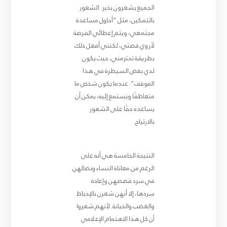
الجميع يشعرون بخير. الشعور
بالتمكين، مثل “أحاول مساعدة
مجتمعي، ويتم إعطائي الفرصة
لأروي قصتي، لكنني أفعل ذلك
بطريقة تحترمني، حيث يكون
لدي بعض السيطرة في هذا
الموقف”. عندما يكون شخص ما
متعاطفًا ويستمع إليه، يمكن أن
يساعده حقًا على الشعور
بالارتياح
.
النتيجة الخامسة هي أنه على
الرغم من معاناة النساء ونضالهن
في سرد قصصهن وإعادة
سردها، إلا أنهن شعرن بالإحباط
والغضب والخيانة. لأنهم شعروا
أن كل هذا الاهتمام الإعلامي