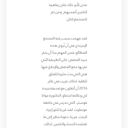
مدى تأثير ذلك على رفاهية
الناجين أنفسهم. ومن ثم
للمجتمع ككل
.
لقد فهمت سبب رغبة المجتمع
الإيزيدي في أن تُروى هذه
الفظائع، فمن المهم جدًا أن يتم
سرد القصص، لكن الطريقة التي
تم بها جمع القصص والإبلاغ عنها
هي التي بدت مثيرة للقلق
للغاية. لذلك، قررت في عام
2016 أن أتعاون مع صديقة جيدة
لي وعالمة اجتماع، الدكتورة جوانا
فوستر، التي تدرس في جامعة
مونماوث. لقد قررنا للتو إجراء
البحث. قررنا، دعونا ننظر إلى ما
تعتقده النساء والناجين. لذلك،