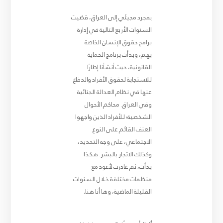
بمجرد مجيئي إلى العراق، قضيت
السنوات الأربع التالية في إدارة
برامج حقوق الإنسان الخاصة
بهم، وبدأت برنامج الحماية
القانونية، حيث أنشأنا إطارًا
للاستجابة لحقوق الأفراد والدفاع
عنها في نظام العدالة الجنائية
وفي العراق. محاكم الأحوال
الشخصية؛ للأفراد الذين واجهوا
العنف القائم على النوع
الاجتماعي، على وجه التحديد،
وكذلك الاتجار بالبشر. هكذا
بدأت، ثم غادرت لأعود مع
منظمات مختلفة خلال السنوات
القليلة الماضية، وها أنا هنا
.