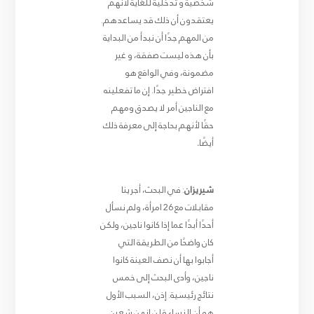
شخصية و تدخلية للغاية لأنهم
يعتقدون أن ذلك قد يساعدهم.
من المهم جدًا أن نبدأ من البداية
بأن هذه ليست صفقة، و غير
مضمونة، وفي الواقع هو
افتراض خطير جدًا. إن ما تفعلينه
مع الناجين أمر لا يصدق ومهم
حقًا لأنهم بحاجة إلى معرفة ذلك
أيضًا
.
شيريزان
: في البحث، أجرينا
مقابلات مع 26 امرأة، ولم نسأل
أحدًا أبدًا عما إذا كانوا ناجين، ولكن
كان واضحًا من الطريقة التي
أجابوا بها أن نصف العينة كانوا
ناجين، وأدى البحث إلى خمس
نتائج رئيسية. إذن، السبب الأول
هو أن النساء قلن إنهن شعرن