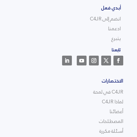
أبدي فعل
انضم إلى C4JR
ادعمنا
يتبرع
تابعنا
الاختصارات
C4JR في لمحة
لماذا C4JR
أعضائنا
المصطلحات
أسئلة مكررة