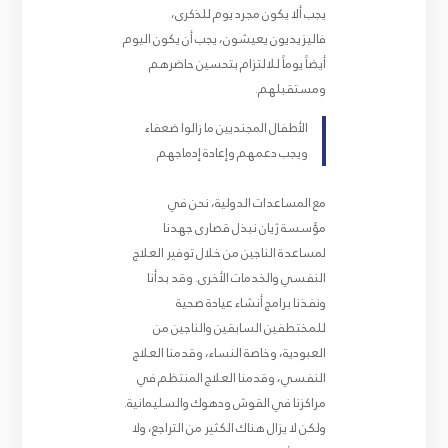
يجب ألا يكون مجرد يوم للذكرى،
فاليزيديون يعيشون، يجب أن يكون اليوم
أيضاً يوماً للالتزام بتحسين حاضرهم
ومستقبلهم.
الأطفال المجنديين ما زالوا ضعفاء
ويجب دعمهم وإعادة إدماجهم
مع المساعدات الدولية، نحن في
مؤسسة ژيان نبذل قصارى جهدنا
لمساعدة الناجين من خلال توفير العلاج
النفسي والخدمات الأخرى. وقد بدأنا
ونفذنا برامج أنشاء عيادة صحية
للمختطفين السابقين والناجين من
العبودية، وخاصة النساء، وقدمنا العلاج
النفسي، وقدمنا العلاج المنتظم في
مراكزنا في القوش ودهوك والسليمانية.
ولكن لا يزال هناك الكثير من التراجع، ولا