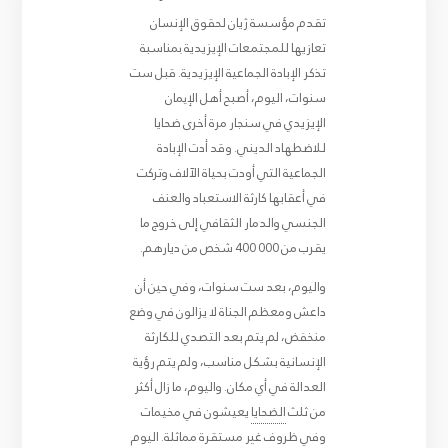
تقدم مؤسسة ژيان لحقوق الإنسان
تعازيها للمجتمعات الإيزيدية بمناسبة
تذكر الإبادة الجماعية الإيزيدية. قبل ست
سنوات، اليوم، أصبح أهل الإيمان
الإيزيدي في سنجار مرة أخرى ضحايا
للاضطهاد الديني. وقد أدت الإبادة
الجماعية التي أودت بحياة الآلاف وتركت
في أعقابها كارثة الاستعباد والعنف
الجنسي والدمار الثقافي إلى خروج ما
يقرب من 000 400 شخص من ديارهم.
واليوم، بعد ست سنوات، وفي حين أن
داعش ومعظم الجناة لا يزالون في وضع
منخفض، لم يتم بعد التصدي للكارثة
الإنسانية بشكل مناسب، ولم يتم رؤية
العدالة في أي مكان. واليوم، ما زال أكثر
من ثلث
الضحايا
يعيشون في مخيمات
وفي ظروف غير مستقرة مماثلة. اليوم