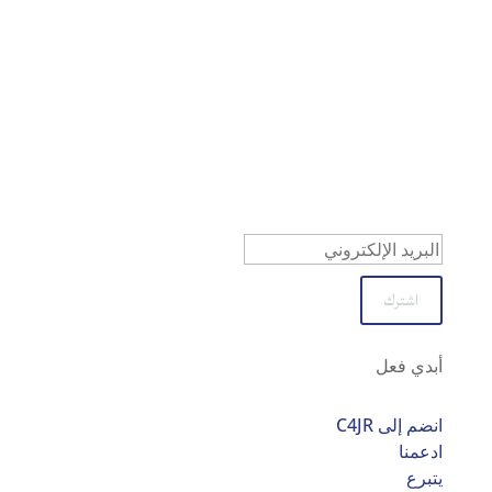
تحديثات C4JR
اشترك في نشرتنا الإخبارية
تم بنجاح
اشترك
أبدي فعل
انضم إلى C4JR
ادعمنا
يتبرع