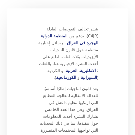
ينشر تحالف
التعويضات
العادلة
(C4JR)، بدعم من ا
لمنظمة الدولية
للهجرة في العراق
، رسائل إخبارية
منتظمة حول قانون الناجيات
الأيزيديات بثلاث لغات. اطلع على
أحدث النشرة الإخبارية هنا، باللغات
:
الانكليزية
,
العربية
, و الكردية
(
السورانية
و
الكورمانجية
).
يعد قانون الناجيات إطارًا أساسيًا
للعدالة الانتقالية لمعالجة الفظائع
التي ارتكبها تنظيم داعش في
العراق. وفي هذا العدد الخامس،
تشارك النشرة أحدث المعلومات
حول تنفيذها، بما في ذلك التحديات
التي تواجهها المجتمعات المتضررة.