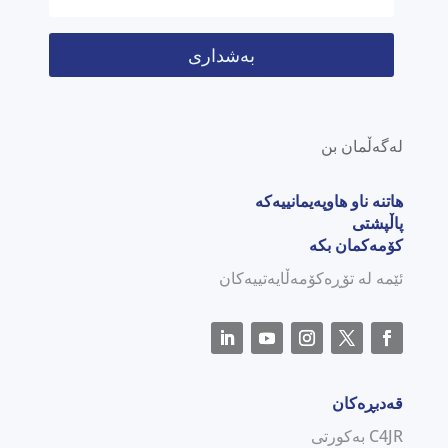
بەشداری
لەگەڵمان بن
هاتنە ناو هاوپەیمانییەکە
پاڵپشتی
کۆمەکمان بکە
ئێمە لە تۆڕەکۆمەڵایەتییەکان
قەدبڕەکان
C4JR بەکورتی