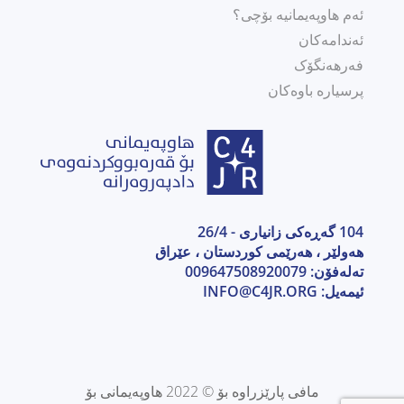
ئەم هاوپەیمانیە بۆچی؟
ئەندامەکان
فەرهەنگۆک
پرسیارە باوەکان
104 گەڕەکی زانیاری - 26/4
هەولێر ، هەرێمی كوردستان ، عێراق
تەلەفۆن: 009647508920079
ئیمەیل:
INFO@C4JR.ORG
مافی پارێزراوە بۆ © 2022 هاوپەیمانی بۆ