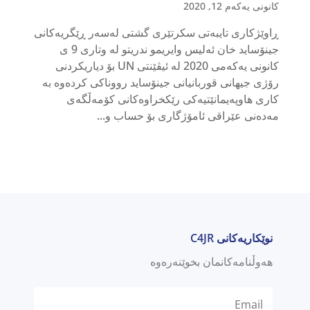
کانونی یەکەم 12, 2020
ڕاوێژکاری تایبەتی سکرتێری گشتی لەسەر ڕێگریەکانی
جینۆساید خان ئەلیس وایریمو ندریتو لە وتاری 9 ی
کانونی یەکەمی 2020 لە ئیڤێنتی UN بۆ دیاریکردنی
رۆژی جیهانی قوربانیانی جینۆساید رووناکی کردەوە بە
کاری هاوپەیمانێتیەکی رێکخراوەکانی کۆمەڵگەی
مەدەنی عێراقی ئامۆژگاری بۆ حساب و...
نوێکاریەکانی C4JR
هەوڵنامەکانمان بخوێنەرەوە