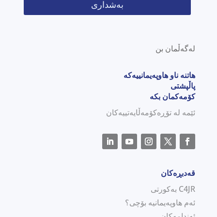
بەشداری
لەگەڵمان بن
هاتنە ناو هاوپەیمانییەکە
پاڵپشتی
کۆمەکمان بکە
ئێمە لە تۆڕەکۆمەڵایەتییەکان
قەدبڕەکان
C4JR بەکورتی
ئەم هاوپەیمانیە بۆچی؟
ئەندامەکان