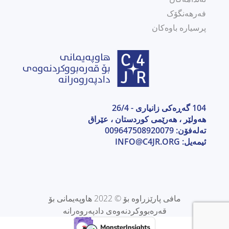
فەرهەنگۆک
پرسیارە باوەکان
104 گەڕەکی زانیاری - 26/4
هەولێر ، هەرێمی كوردستان ، عێراق
تەلەفۆن: 009647508920079
ئیمەیل:
INFO@C4JR.ORG
مافی پارێزراوە بۆ © 2022 هاوپەیمانی بۆ
قەرەبووکردنەوەی دادپەروەرانە