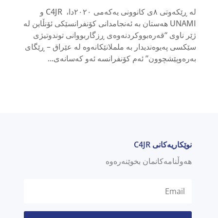
لە ڕێکەوتی ٨ی کانوونی یەکەمی ٢٠٢٠دا، C4JR و
UNAMI هەستان بە ئەنجامدانی کۆنفرانسێکی ئۆنڵاین لە
ژێر ناوی “قەرەبووکردنەوەی ڕزگاربووانی توندوتیژی
سێکسی پەیوەندیدار بە ململانێکانەوە لە عێراق – ڕێگای
بەرەوپێشچوون” ئەم کۆنفرانسە ئەو کەسانەی...
نوێکاریەکانی C4JR
هەوڵنامەکانمان بخوێنەرەوە