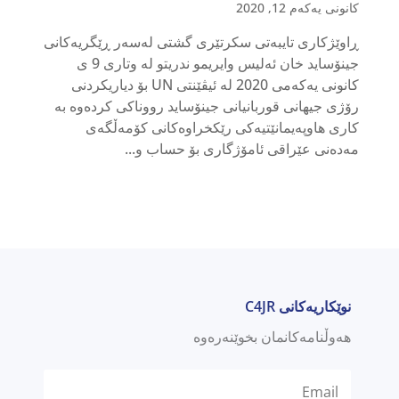
کانونی یەکەم 12, 2020
ڕاوێژکاری تایبەتی سکرتێری گشتی لەسەر ڕێگریەکانی
جینۆساید خان ئەلیس وایریمو ندریتو لە وتاری 9 ی
کانونی یەکەمی 2020 لە ئیڤێنتی UN بۆ دیاریکردنی
رۆژی جیهانی قوربانیانی جینۆساید رووناکی کردەوە بە
کاری هاوپەیمانێتیەکی رێکخراوەکانی کۆمەڵگەی
مەدەنی عێراقی ئامۆژگاری بۆ حساب و...
نوێکاریەکانی C4JR
هەوڵنامەکانمان بخوێنەرەوە