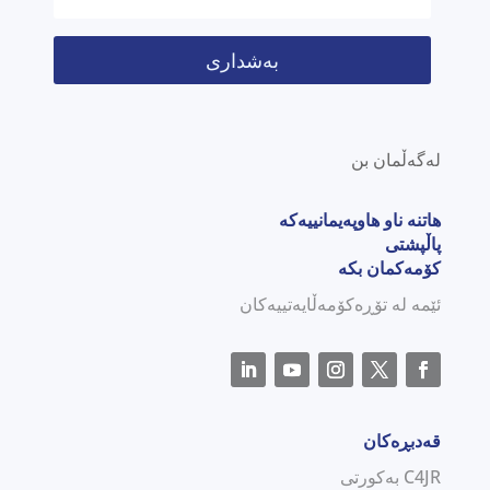
بەشداری
لەگەڵمان بن
هاتنە ناو هاوپەیمانییەکە
پاڵپشتی
کۆمەکمان بکە
ئێمە لە تۆڕەکۆمەڵایەتییەکان
قەدبڕەکان
C4JR بەکورتی