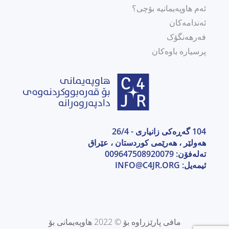
ئەم هاوپەیمانیە بۆچی؟
ئەندامەکان
فەرهەنگۆک
پرسیارە باوەکان
104 گەڕەکی زانیاری - 26/4
هەولێر ، هەرێمی كوردستان ، عێراق
تەلەفۆن: 009647508920079
ئیمەیل:
INFO@C4JR.ORG
مافی پارێزراوە بۆ © 2022 هاوپەیمانی بۆ