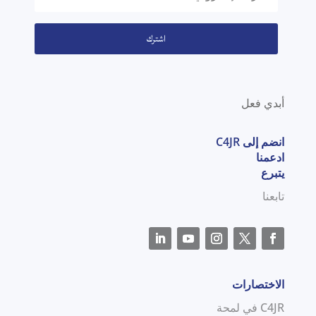
اشترك
أبدي فعل
انضم إلى C4JR
ادعمنا
يتبرع
تابعنا
الاختصارات
C4JR في لمحة