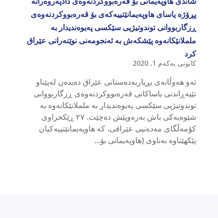
شاندی ھاوپەیمانی بۆ قەرەبووکردنەوەی دادپەروەرانە
پڕۆژە یاسای هاوپەیمانێتییەکەی بۆ قەرەبووکردنەوەی
ڕزگاربووانی توندوتیژیی سێکسی پەیوەندیدار بە
ململانێکانەوە پێشکەش بە ئەنجومەنی نوێنەرانی عێراق
کرد
کانونی یەکەم 1, 2020
ئەو هەوڵانەی بڕیاربەدەستانی عێراق دەیدەن لەپێناو
تێپەڕاندنی یاساکانی قەرەبووکردنەوەی ڕزگاربووانی
توندوتیژیی سێکسی پەیوەندیدار بە ململانێکانەوە بە
شێوەیەکی باش بەرەوپێش دەچێت. ٢٧ ڕێکخراوی
کۆمەڵگای مەدەنیی عێراقی، کە هاوپەیمانێتییەکیان
پێکهێناوە بەناوی (هاوپەیمانی بۆ...