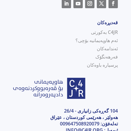
قەدبڕەکان
C4JR بەکورتی
ئەم هاوپەیمانیە بۆچی؟
ئەندامەکان
فەرهەنگۆک
پرسیارە باوەکان
104 گەڕەکی زانیاری - 26/4
هەولێر ، هەرێمی كوردستان ، عێراق
تەلەفۆن: 009647508920079
ئیمەیل:
INFO@C4JR.ORG