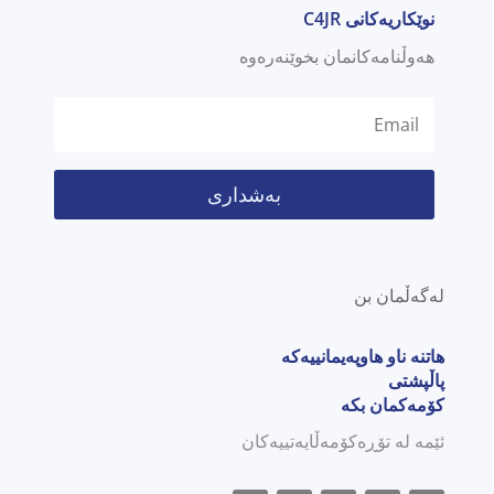
نوێکاریەکانی C4JR
هەوڵنامەکانمان بخوێنەرەوە
بەشداری
لەگەڵمان بن
هاتنە ناو هاوپەیمانییەکە
پاڵپشتی
کۆمەکمان بکە
ئێمە لە تۆڕەکۆمەڵایەتییەکان