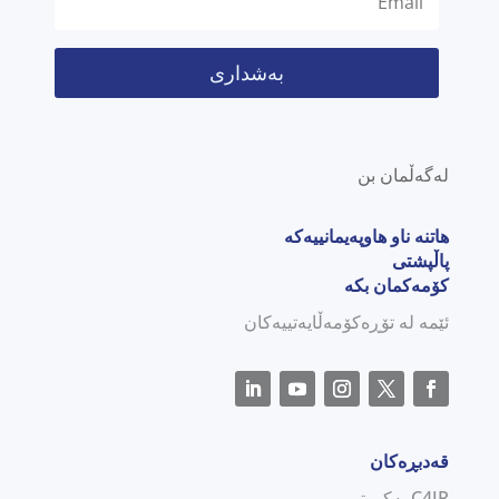
بەشداری
لەگەڵمان بن
هاتنە ناو هاوپەیمانییەکە
پاڵپشتی
کۆمەکمان بکە
ئێمە لە تۆڕەکۆمەڵایەتییەکان
قەدبڕەکان
C4JR بەکورتی