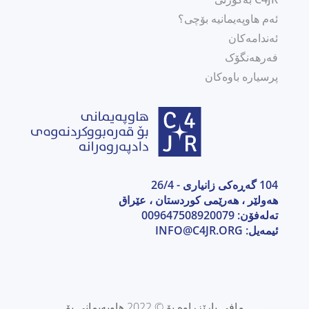
ئەم هاوپەیمانیە بۆچی؟
ئەندامەکان
فەرهەنگۆک
پرسیارە باوەکان
104 گەڕەکی زانیاری - 26/4
هەولێر ، هەرێمی كوردستان ، عێراق
تەلەفۆن: 009647508920079
ئیمەیل:
INFO@C4JR.ORG
مافی پارێزراوە بۆ © 2022 هاوپەیمانی بۆ