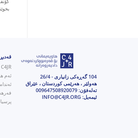
بخوێن
قەدبڕ
C4JR بەکورتی
ئەم ها
104 گەڕەکی زانیاری - 26/4
هەولێر ، هەرێمی كوردستان ، عێراق
ئەندام
تەلەفۆن: 009647508920079
فەرهە
ئیمەیل:
INFO@C4JR.ORG
پرسیار