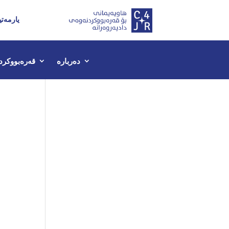
یارمەتی
دەربارە
قەرەبووکرد