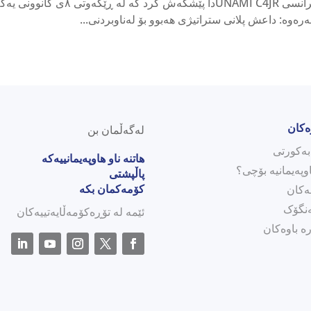
ەرەوە: داعش پلانی ستراتیژی هەبوو بۆ لەناوبردنی...
ەکان
لەگەڵمان بن
هاتنە ناو هاوپەیمانییەکە
وپەیمانیە بۆچی؟
پاڵپشتی
کۆمەکمان بکە
ەکان
نگۆک
ئێمە لە تۆڕەکۆمەڵایەتییەکان
ە باوەکان