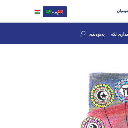
ەوەیان
کۆمەک
داری بکە
پەیوەندی