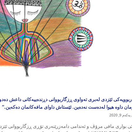
بوویەکی ئێزدی لەبری تەواوی ڕزگاربووانی دڕندەییەکانی داعش دەد
مان داوە هیوا لەدەست نەدەین. ئێستاش داوای مافەکانمان دەکەین.”
ەم 9, 2020
ی بواری مافی مرۆڤ و ئەندامی دامەزرێنەری تۆڕی ڕزگاربووانی ئێزد