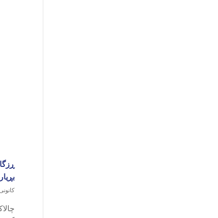
ڕزگار
بڕیار
کانونی یەک
چالاک