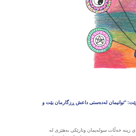
وێت: “توانیمان لەدەستی داعش ڕزگارمان بێت و
ی زینە خەڵات سولەیمان وتارێکی بەهێزی لە