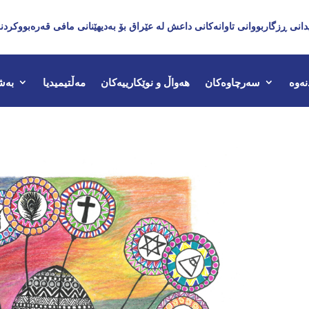
دانی ڕزگاربووانی تاوانەکانی داعش لە عێراق بۆ بەدیهێنانی مافی قەرەبووکردن
نەوە
سەرچاوەکان
هەواڵ و نوێکارییەکان
مەڵتیمیدیا
بەش