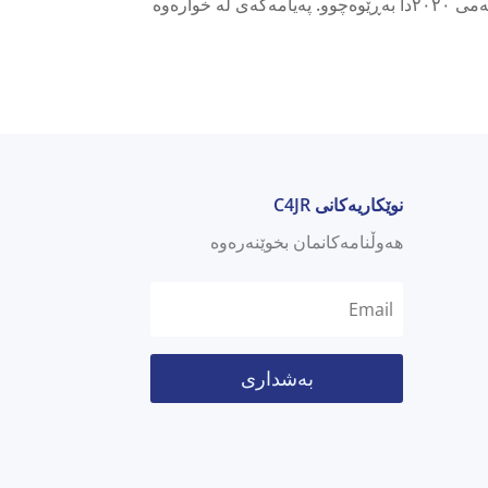
کۆنفرانسی UNAMI C4JRدا پێشکەش کرد کە لە ڕێکەوتی ٨ی کانوونی یەکەمی ٢٠٢٠دا بەڕێوەچوو. پەیامەکەی لە خوارەوە
نوێکاریەکانی C4JR
هەوڵنامەکانمان بخوێنەرەوە
بەشداری