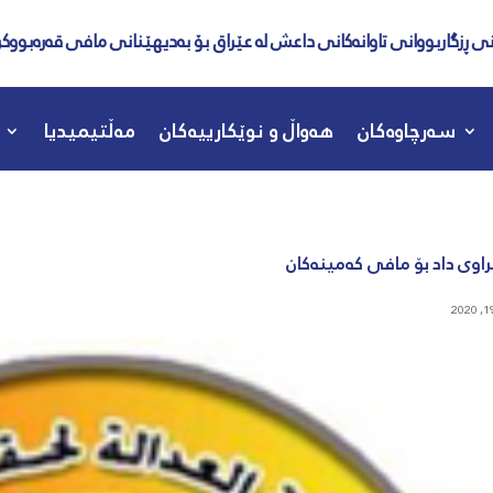
نی ڕزگاربووانی تاوانەکانی داعش لە عێراق بۆ بەدیهێنانی مافی قەرەبووکر
سەرچاوەکان
هەواڵ و نوێکارییەکان
مەڵتیمیدیا
اوی داد بۆ مافی کەمینەکان