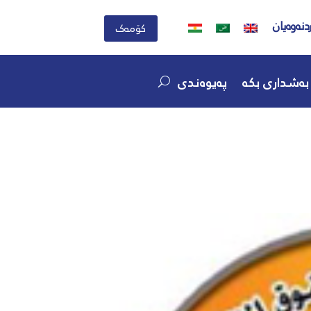
دنەوەیان
کۆمەک
بەشداری بکە
پەیوەندی