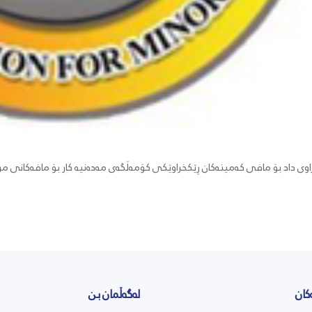
اوی داد بۆ مافی کەمینەکان ڕێکخراوێکی کۆمەڵگەی مەدەنیە کار بۆ مافەکانی مر
کان
لەگەڵمان بن