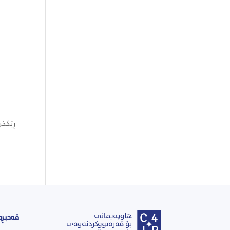
ڕێکخر
قەدبڕە