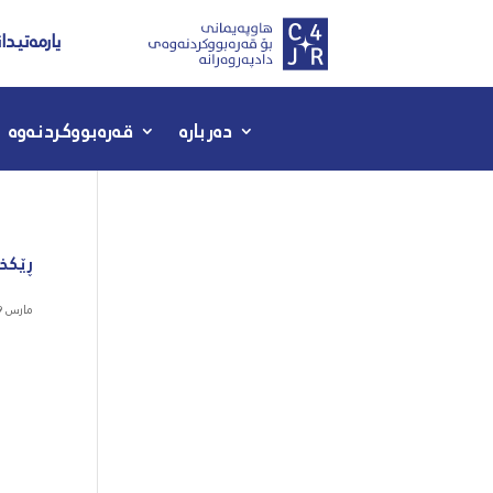
یارمەتیدا
دەربارە
قەرەبووکردنەوە
ڕێکخر
مارس 19, 2020