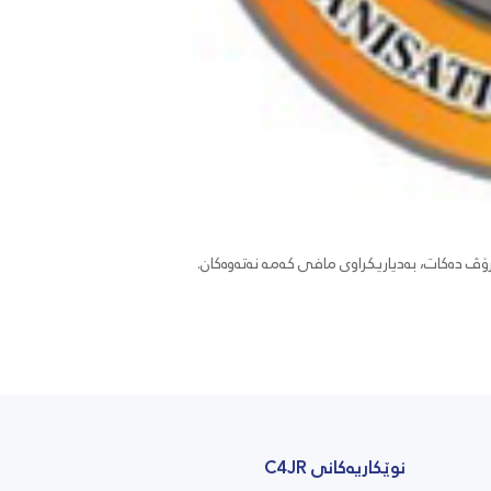
ۆڤ دەکات، بەدیاریکراوی مافی کەمە نەتەوەکان.
نوێکاریەکانی C4JR