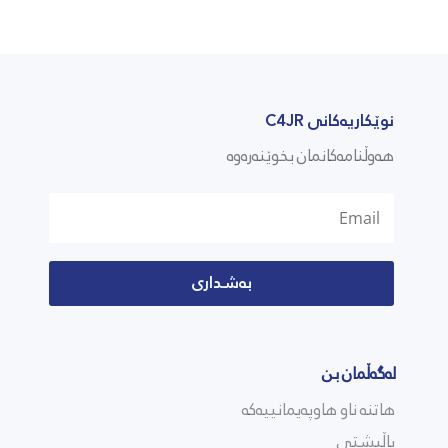
نوێکاریەکانی C4JR
هەوڵنامەکانمان بخوێنەرەوە
بەشداری
لەگەڵمان بن
هاتنە ناو هاوپەیمانییەکە
پاڵپشتی