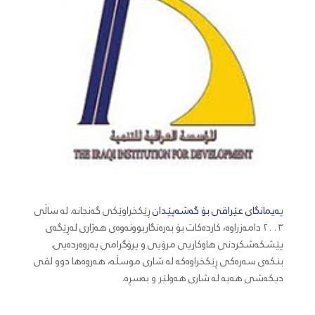
پ
ەیمانگای عێراقی بۆ گەشەپێدان
ڕێکخراوێکی گەنجانە. لە ساڵی
٢٠٠٣ دامەزراوە، کاردەکات بۆ بەرەنگاربوونەوەی هەژاری لەڕێگەی
پێشکەشکردنی هاوکاریی مرۆیی و پرۆگرامی پەروەردەیی.
بنکەی سەرەکی ڕێکخراوەکە لە شاری موسڵە، هەروەها دوو لقی
دیکەشی هەیە لە شاری هەولێر و بەسڕە.