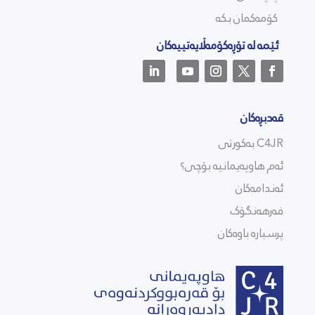
کۆمەکمان بکە
ئێمە لە تۆڕەکۆمەڵایەتییەکان
قەدبڕەکان
C4JR بەکورتی
ئەم هاوپەیمانیە بۆچی؟
ئەندامەکان
فەرهەنگۆک
پرسیارە باوەکان