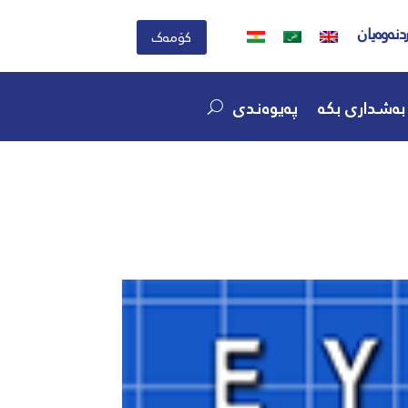
دنەوەیان
کۆمەک
بەشداری بکە
پەیوەندی