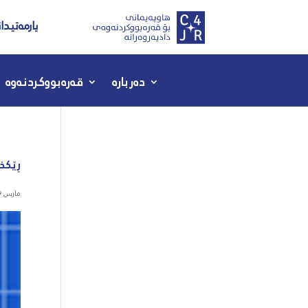
یارمەتیدا
دەربارە
قەرەبووکردنەوە
ڕێکخر
مارس 19, 2020