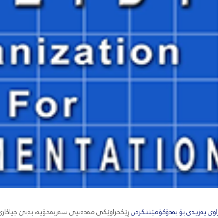
اوی یەزیدی بۆ بەدۆکۆمێنتکردن
ڕێکخراوێکی مەدەنیی سەربەخۆیە، بەبێ جیاکار