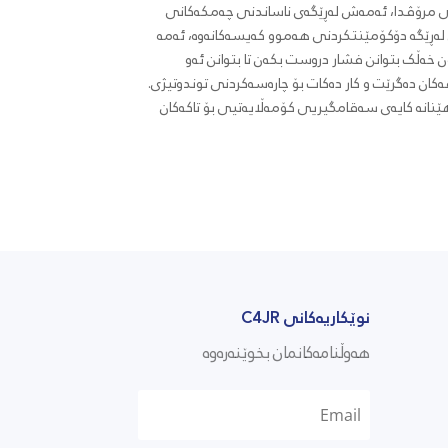
نی مرۆڤدا، ئەمەش لەڕێگەی ناساندنی چەمکەکانی
 لەڕێگە دۆکۆمێنتکردنی هەموو کەیسەکانەوە، ئەمە
 خەڵک بتوانن فشار دروست بکەن تا بتوانن ئەو
فەکان دەگرێت و کار دەکات بۆ چارەسەکردنی توندوتیژی.
هێنانە کایەی سەقامگیریی کۆمەڵایەتیی بۆ تاکەکان
نوێکاریەکانی C4JR
هەوڵنامەکانمان بخوێنەرەوە