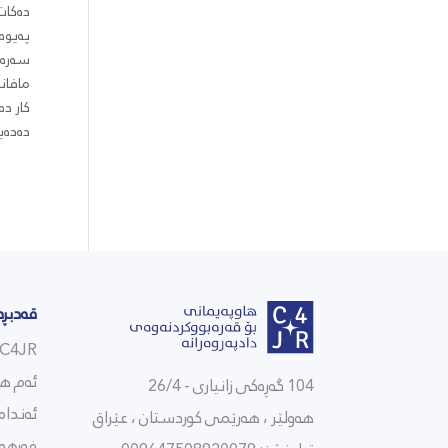
دەکات
پەیوە
سەرەڕ
مافانە
کار د
دەدەی
قەدبڕە
C4JR بەکورتی
ئەم ها
104 گەڕەکی زانیاری - 26/4
ئەندام
هەولێر ، هەرێمی كوردستان ، عێراق
فەرهە