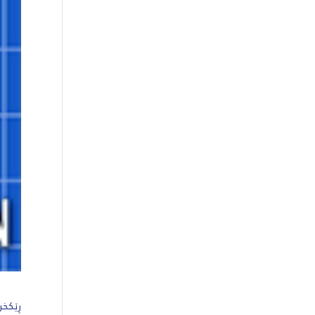
ڕێکخر