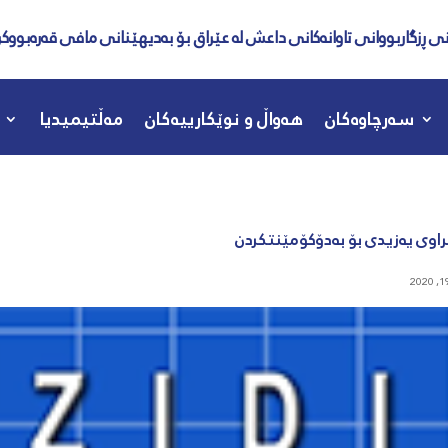
نی ڕزگاربووانی تاوانەکانی داعش لە عێراق بۆ بەدیهێنانی مافی قەرەبووکر
سەرچاوەکان
هەواڵ و نوێکارییەکان
مەڵتیمیدیا
اوی یەزیدی بۆ بەدۆکۆمێنتکردن