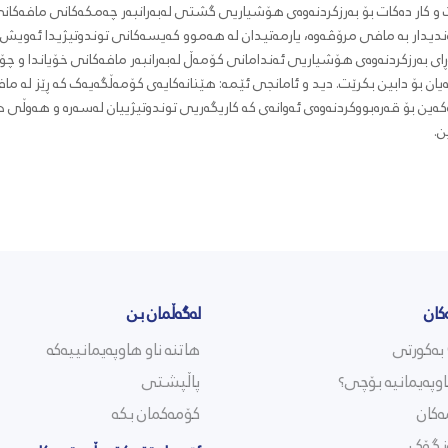
 و کار دەکات بۆ بەرزکردنەوەی هۆشیاریی گشتی لەبەرانبەر چەمکەکانی مافەکا
ندیدار بە مافی مرۆڤەوە، یارمەتیدان لە هەموو کەیسەکانی توندوتیژیدا ئەویش
ای بەرزکردنەوەی هۆشیاریی ئەندامانی کۆمەڵ لەبەرانبەر مافەکانی خۆیاندا و چۆن
یان بۆ دابین بکرێت. دید و ئامانجی ئێمە: هێنانەکایەی کۆمەڵگەیەک کە ڕێز لە ما
ەکەین بۆ قەرەبووکردنەوەی ئەوانەی کە کاریگەریی توندوتیژییان لەسەرە و هەوڵی 
ن.
کان
لەگەڵمان بن
هاتنە ناو هاوپەیمانییەکە
وپەیمانیە بۆچی؟
پاڵپشتی
ەکان
کۆمەکمان بکە
نگۆک