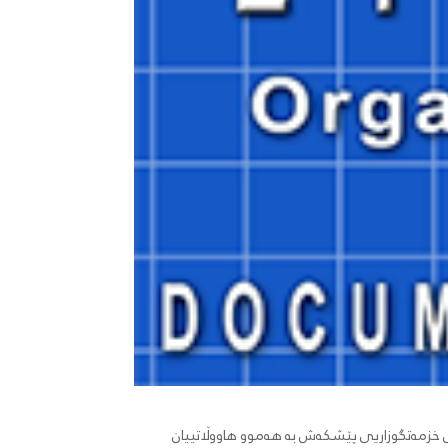
ی خزمەتگوزاریی پێشکەش بە هەموو هاووڵاتییان