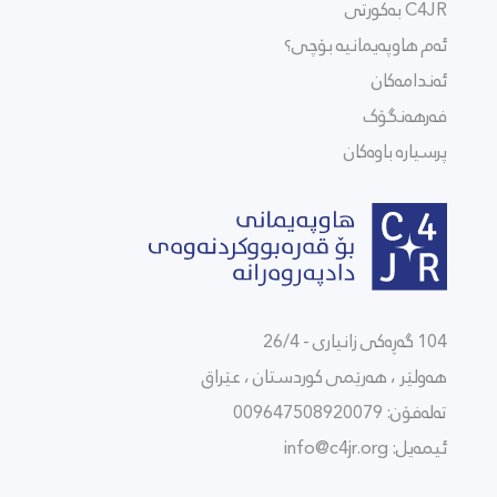
C4JR بەکورتی
ئەم هاوپەیمانیە بۆچی؟
ئەندامەکان
فەرهەنگۆک
پرسیارە باوەکان
104 گەڕەکی زانیاری - 26/4
هەولێر ، هەرێمی كوردستان ، عێراق
تەلەفۆن: 009647508920079
ئیمەیل:
info@c4jr.org