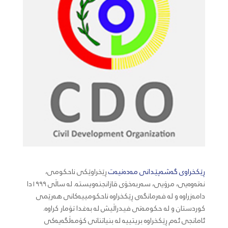
ڕێکخراوی گەشەپێدانی مەدەنیەت
ڕێخراوێکی ناحکومی،
نەتەوەیی، مرۆیی، سەربەخۆی قازانجنەویستە. لە ساڵی ١٩٩٩دا
دامەزراوە و لە فەرمانگەی ڕێکخراوە ناحکومییەکانی هەرێمی
کوردستان و لە حکومەتی فیدراڵیش لە بەغدا تۆمار کراوە.
ئامانجی ئەم ڕێکخراوە بریتییە لە بنیاتنانی کۆمەڵگەیەکی