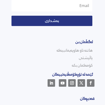
بەشداری
لەگەڵمان بن
هاتنە ناو هاوپەیمانییەکە
پاڵپشتی
کۆمەکمان بکە
ئێمە لە تۆڕەکۆمەڵایەتییەکان
قەدبڕەکان