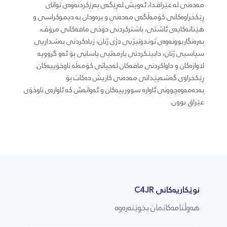
مەدەنی لە عێراقدا، ئەویش لەڕێگەی بەرزکردنەوەی توانای
ڕێکخراوەکانی کۆمەڵگەی مەدەنی و برەودان بە دیموکراسی و
هێنانەکایەی ئاشتی، باشترکردنی دۆخی مافەکانی مرۆڤ،
بەرەنگاربوونەوەی توندوتیژیی دژی ژنان، زیادکردنی بەشداریی
سیاسیی ژنان، دابینکردنی یارمەتیی یاسایی بۆ ئەو گرووپە
لاوازەکان و داواکردنی مافەکان لەجیاتی کۆمەڵە ناوخۆییەکان.
ڕێکخراوی گەشەپێدانی مەدەنی کاریش دەکات بۆ
بەدەمەوەچوونی ئاوارە سوورییەکان و ئەوانەش کە ئاوارەی ناوخۆی
عێراق بوون.
نوێکاریەکانی C4JR
هەوڵنامەکانمان بخوێنەرەوە