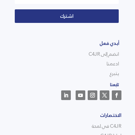
اشترك
أبدي فعل
انضم إلى C4JR
ادعمنا
يتبرع
تابعنا
الاختصارات
C4JR في لمحة