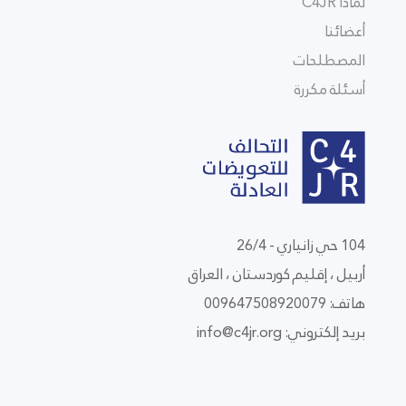
لماذا C4JR
أعضائنا
المصطلحات
أسئلة مكررة
104 حي زانياري - 26/4
أربيل ، إقليم كوردستان ، العراق
هاتف: 009647508920079
بريد إلكتروني:
info@c4jr.org