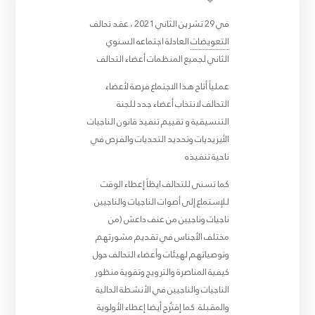
في 29 تشرين الثاني 2021 ، عقد تحالف
التعويضات
العادلة اجتماعه السنوي
الثاني لجميع المنظمات أعضاء التحالف
عملياً أتاح هذا الاجتماع فرصة لأعضاء
التحالف لانتخاب أعضاء جدد للجنة
التنسيقية و تقييم تنفيذ قانون الناجيات
الأيزيديات وتحديد التحديات والفرص في
ناحية تنفيذه
كما تسنى للتحالف ايظاً إعطاء الوقت
للإستماع إلى أصوات الناجيات والناجيين
ناجيات وناجيين من عنف داعش (من
مختلف الأجناس في تقديم مشورتهم
وتوصياتهم لهيئات وأعضاء التحالف حول
كيفية المناصرة والترويج وتقوية منظور
الناجيات والناجيين في الأنشطة الحالية
والمقبلة. كما إقتُرح أيضا إعطاء الأولوية