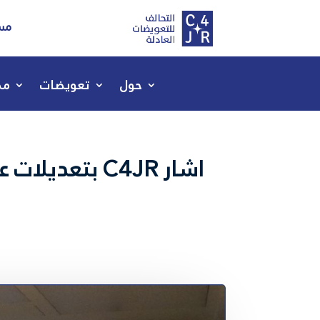
مسا
حول
تعويضات
مص
اشار C4JR بت