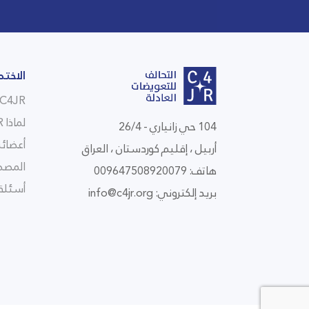
الاختص
C4JR في لمحة
لماذا C4JR
104 حي زانياري - 26/4
أعضائن
أربيل ، إقليم كوردستان ، العراق
المصط
هاتف: 009647508920079
أسئلة 
بريد إلكتروني:
info@c4jr.org