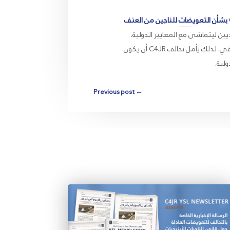
التعويضات
للناجين من العنف
يين ليتماشى مع المعايير الدولية.
يأتي حسن توقيت هذا الاجتماع، في مرحلة حرجة لصياغة النسخة الثانية من مشروع قانون الإيزيديين في البرلمان العراقي. لذلك يأمل تحالف C4JR أن يكون
لية.
Previous post
←