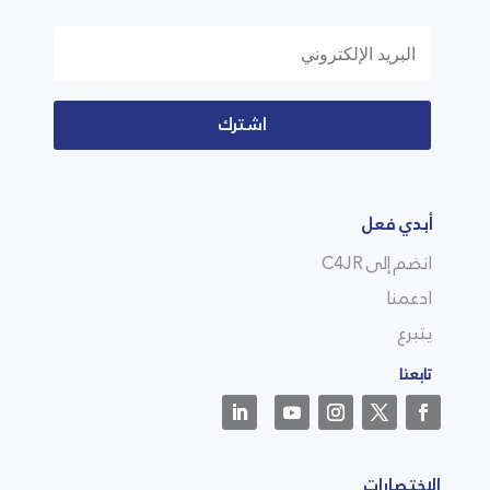
اشترك
أبدي فعل
انضم إلى C4JR
ادعمنا
يتبرع
تابعنا
الاختصارات