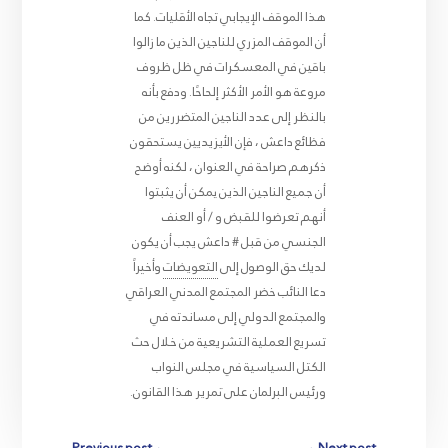
هذا الموقف الإيجابي تجاه الأقليات. كما
أن الموقف المزري للناجين الذين ما زالوا
باقين في المعسكرات في ظل ظروف
مروعة هو الأمر الأكثر إلحاحًا. ودفع بأنه
بالنظر إلى عدد الناجين المتضررين من
فظائع داعش ، فإن الأيزيديين يستحقون
ذكرهم صراحة في العنوان ، لكنه أوضح
أن جميع الناجين الذين يمكن أن يثبتوا
أنهم تعرضوا للقبض و / أو العنف
الجنسي من قبل # داعش يجب أن يكون
لديك حق الوصول إلى
التعويضات
وأخيراً
دعا النائب خضر المجتمع المدني العراقي
والمجتمع الدولي إلى مساندته في
تسريع العملية التشريعية من خلال حث
الكتل السياسية في مجلس النواب
ورئيس البرلمان على تمرير هذا القانون.