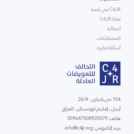
C4JR في لمحة
لماذا C4JR
أعضائنا
المصطلحات
أسئلة مكررة
104 حي زانياري - 26/4
أربيل ، إقليم كوردستان ، العراق
هاتف: 009647508920079
بريد إلكتروني:
info@c4jr.org