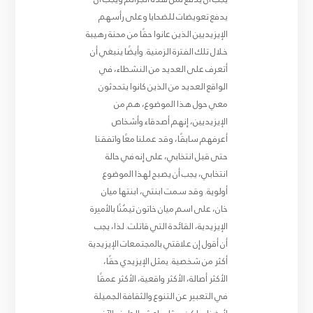
يدفع تعويضات للضحايا وعلى رأسهم
الإيزيديين الذين عانوا حقًا من محنة رهيبة
خلال تلك الفترة الزمنية. وأيضًا ينبغي أن
أتعرف على العديد من النشطاء، في
الواقع العديد من الذين كانوا يتحدثون
معي حول هذا الموضوع، هم من
الإيزيديين، إنهم أصدقاء وأشخاص
أعرفهم سابقًا، وقد عملنا معًا واتفقنا
حتى قبل انتخابي، على إنه في حالة
انتخابي، يجب أن يصبح لهذا الموضوع
أولوية. وقد سمت ابنتي، ابنتها ميان
خان، على اسم ميان خاتون تيمُنًا بالأميرة
الإيزيدية، القائدة التي قاتلت. لذا، يجب
أن أقول إن علاقتي بالمجتمعات الإيزيدية
أكثر من شخصية. يمثل الإيزيدي حقًا،
الأكثر أصالة، الأكثر واقعية، الأكثر عمقًا
في التعبير عن التنوع والثقافة الجميلة