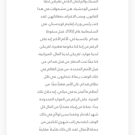
الشبك والتركمان اللاتي تعرضن أيضا
لنفس الوحشية، هن مشمولات في هذا
القانون، ويجب الاعتراف بمعاناتهن. لقد
كنت رئيس وزراء إقليم كوردستان، في
السليمانية عام 2002، قبل سقوط
صدام. بالنسبة لي، الألم الأكبر إنه على
الرغم من إننا كنا حكومة صغيرة، لم يكن
لدينا موارد، لم يكن لدينا المال، الميزانية،
كنا حقًا تحت الحصار من قبل صدام، من
قبل الأمم المتحدة، من قبل العالم في
ذلك الوقت، ربما لا تتذكرون، في ظل
نظام صدام، كان الأمر صعبًا حقًا. من
أعظم ما أفخر به في حياتي، إنه خلال تلك
الفترة، على الرغم من الموارد المحدودة
جدًا، تمكنا من إيجاد مقدارًا من المال كل
شهر للادخار وقمنا بسن لوائح في ذلك
الوقت لتقديم راتب شهري للناجين من
حملة الأنفال. لقد كان ذلك ضئيلاً مقارنةً