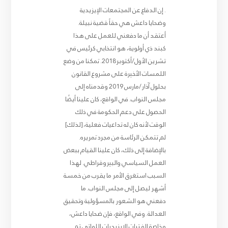
. إن الدفاع عن المجتمعات الإيزيدية
وضحايا داعش هي حقاً قضية نبيلة.
أعتقد أن ما دفعني للعمل على هذا
كبند ذي أولوية، هو انتخابي كرئيس في
تشرين الأول/أكتوبر2018. تمكنا من وضع
اللمسات الأخيرة على مشروع القانون
بحلول آذار/مارس 2019 وقدمناه إلى
مجلس النواب. في الواقع، كان علينا أيضًا
الحصول على دعم الحكومة في ذلك
الوقت لأنه كان له تداعيات فعلية، [لذلك]
لم تتمكن الرئاسة من مجرد تمريره.
بالإضافة إلى ذلك، كان علينا القيام ببعض
العمل السياسي والبيروقراطي. لهذا
السبب استغرق الأمر ما يقرب من خمسة
أشهر ليصل إلى مجلس النواب. ما
دفعني هو الشعور بالمسؤولية وتحقيق
العدالة. وفي الواقع، فإن ضحايا داعش،
وخاصة الفتيات الإيزيديات اللواتي تم