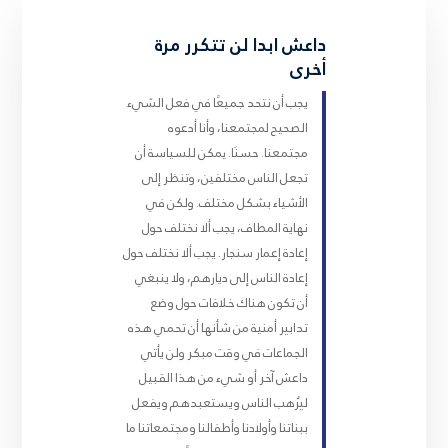
داعش ابدا لن تتكرر مرة
أخرى
يجب أن نتحد جميعًا في فعل الشيء
الصحيح لمجتمعنا، وأنا أدعوه
مجتمعنا. حسنَا. يمكن للسياسة أن
تجعل الناس مختلفين، وتنظر إلى
الأشياء بشكل مختلف. ولكن في
نهاية المطاف، يجب ألا نختلف حول
إعادة إعمار سنجار. يجب ألا نختلف حول
إعادة الناس إلى ديارهم، ولا ينبغي
أن تكون هناك خلافات حول وضع
تدابير أمنية من شأنها أن تحمي هذه
الجماعات في وقت مبكر ولن يأتي
داعش آخر أو شيء من هذا القبيل
ليُرهب الناس ويستعبدهم ويفعل
ببناتنا وأولادنا وأطفالنا ومجتمعاتنا ما