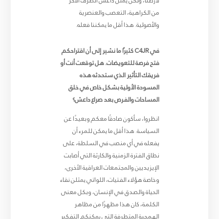
لأرضنا، ولكن يمثل داعش الطرف الآخر
من الكراهية، التعصب والعنصرية
والأصولية. هذا أقل ما يمكننا فعله.
في C4JR كثيرًا ما نشير إلى أن اقتراحكم
فتح فرصة للتعويضات. هل توقعت أنت أو
فريقك التأثير الذي ستحدثه هذه
المسودة الأولية بشكل خاص في خلق
المساحات والفرص بعد صراع داعش؟
انظروا، سأكون صادقًا معكم وبعيدًا عن
السياسة. هذا أقل ما يمكن للمرء أن
يفعله في أي منصب في السلطة، على
نطاق الفترة الزمنية والكارثة التي أصابت
الإيزيديين والمجتمعات العراقية الأخرى،
وخاصة هؤلاء الفتيات، اللواتي يمثلن نقاء
الحياة والصدق في الإنسان، وبكل معنى
الكلمة، كان هذا مظهرًا من مظاهر
الهمجية المتطرفة التي يمكنكم التفكير