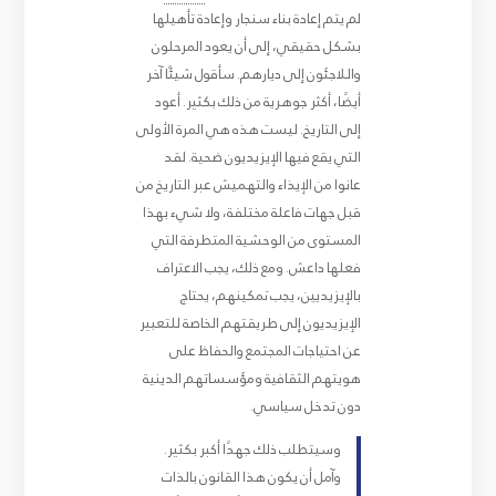
لم يتم إعادة بناء سنجار وإعادة تأهيلها
بشكل حقيقي، إلى أن يعود المرحلون
واللاجئون إلى ديارهم. سأقول شيئًا آخر
أيضًا، أكثر جوهرية من ذلك بكثير. أعود
إلى التاريخ. ليست هذه هي المرة الأولى
التي يقع فيها الإيزيديون ضحية. لقد
عانوا من الإيذاء والتهميش عبر التاريخ من
قبل جهات فاعلة مختلفة، ولا شيء بهذا
المستوى من الوحشية المتطرفة التي
فعلها داعش. ومع ذلك، يجب الاعتراف
بالإيزيديين، يجب تمكينهم، يحتاج
الإيزيديون إلى طريقتهم الخاصة للتعبير
عن احتياجات المجتمع والحفاظ على
هويتهم الثقافية ومؤسساتهم الدينية
دون تدخل سياسي.
وسيتطلب ذلك جهدًا أكبر بكثير.
وآمل أن يكون هذا القانون بالذات