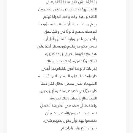
بالكارثة التي عانوا منها. لكنه يعني
الكثير لهؤلاء الأشخاص، يعني الكثير من
التقدير، هذا رقم واحد، الدولة تهتم
بهم. وبالنسبة لنا أن نشعر بالمسؤولية.
تم سنه ليصبح قانونًا في وقتٍ لاحق
وأصبح جزءا من وزارة الأنفال. وآمل أن
تعمل حكومة إقليم كوردستان أيضًا على
هذا مع حكومة العراق لزيادة تعزيزه.
لذلك، ردًا على سؤالكِ، كانت هناك
إجراءات قانونية أخرى للقيام بها. أعني،
كان بإمكاننا فعل ذلك من خلال مؤسسة
الشهداء، على سبيل المثال. لكن ذلك
كان سيُلغي خصوصية قضية الإيزيديين،
الفتيات الإيزيديات وتلك الجريمة.
واعتقدنا أن هذه هي الطريقة الأفضل
للقيام بذلك، ومن الأفضل بكثير أن
يخضعوا لهذا وأن يكون لديهم شيء
فريد وخاص باحتياجاتهم.