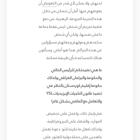
لديهم، ولا يمكن لأي قدر من
التعويض
أن
يعوضهم عنها. آمل أن نتمكن من خلال
هذه التجربة المروعة، الرهيبة، من دفع
قضية تجريم أي شخص، ليس فقط جماعة
داعش نفسها، ولكن أي شخص
ساعدهم ومولهم وجعلهم مسؤولين
عن هذه الجرائم. هذا هو أملي. وسأكون
هناك للمساعدة بأي طريقة ممكنة.
ما هي نصيحتكم للرئيس الحالي
والحكومة والبرلمان العراقي وكذلك
حكومة إقليم كوردستان بالنظر في
تنفيذ قانون الناجيات الإيزيديات YSL
والتعامل مع الماضي بشكل عام؟
قم بإنجاز ذلك، واعمل على تخصيص
الموارد، والقضاء على البيروقراطية،
وكذلك افعل ما ذكرته للتو. دعونا نعمل
جاهدين على حملة دولية للعثور على