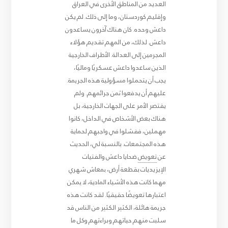
العديد من المناطق الأخرى في العراق
وإقليم كوردستان، وما إلى ذلك. لم يكن
داعش وحده. كان هناك آخرون يساعدون
داعش. لذلك، من المهم تقديم هؤلاء
المجرمين إلى العدالة. الأطراف الخارجية
الذين ساعدوا داعش عسكريًا وماليًا،
يجب أن يتحملوا مسؤولية هذه الجريمة.
عليهم أن يدفعوا ثمن جرائمهم. ولم
يقتصر الأمر على الجهات الخارجية، بل
هناك بعض الأشخاص في الداخل، كانوا
مهملين، ففشلوا في واجبهم لحماية
هذه المجتمعات. بالنسبة لي، الحديث
عن
تعويض
ضحايا داعش والفتيات
الإيزيديات بقطعة أرض، بمعاش شهري
مهما كانت هذه الأشياء المادية، لا يمكن
اعتبارها تعويضًا حقيقيًا. لقد كانت هذه
جريمة هائلة، الكثير الكثير من الناس قد
سلبت منهم حياتهم وبراءتهم وكل ما