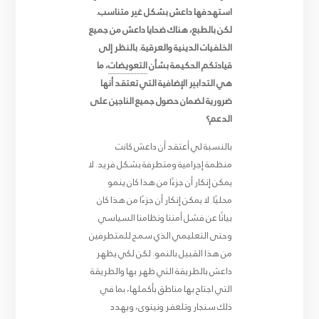
استهدفها داعش بشكل غير متناسب.
لكن بالطبع، هناك ضحايا داعش من جميع
الخلفيات الدينية والعرقية. بالنظر إلى
قيادتكم الحكيمة بشأن
التعويضات
، ما
هي التدابير الإضافية التي تعتقد أنها
ضرورية لضمان حصول جميع الناجين على
الدعم؟
بالنسبة لي أعتقد أن داعش كانت
منظمة إجرامية ومتطرفة بشكل فريد. لا
يمكن إنكار أن جزءًا من هذا كان ينمو
محليًا. لا يمكن إنكار أن جزءًا من هذا كان
بيانًا عن فشل أمننا ونظامنا السياسي
وحتى التعليمي الذي سمح للمتطرفين
من هذا القبيل بالنمو. لكن لكي يظهر
داعش بالطريقة التي ظهر بها والطريقة
التي اجتاح بها مناطق بأكملها، بما في
ذلك سنجار وتلعفر ونينوى، ويهدد