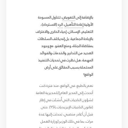
بالإضافة إلى
التعويض
، تتناول المسودة
الأولية
إعادة التأهيل
،
الرد
(الاسترداد)،
التعليم، الإسكان، إحياء الذكرى والاعتراف
بالإبادة الجماعية. بل إنه يكلف السلطات
بمقاضاة الجناة، ومنع العفو. مع وجود
العديد من التدابير والخدمات والفوائد
المهمة، هل نظرت في تحديات التنفيذ
المحتملة بسبب الحقائق على أرض
الواقع؟
نعم بالطبع، في الواقع، منذ فترة كنت
أتحدث إلى المدير العام [للمديرية العامة
لشؤون الناجيات التي أُنشئت في إطار
(قانون الناجيات الإيزيديات YSL). حتى
قبل أن أغادر منصبي، تحدثت إليها عدة
مرات، بما في ذلك الوزير [وزارة العمل