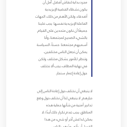
مجرد بداية لنقاش أفضل. آمل أن
يكون نشطاء القضية الإيزيدية
أصدقاء، ولكن الأهم من ذلك، الجهات
الفاعلة الإيزيدية نفسها. يجب علينا
جميعًا أن نكون متحدين على القيام
بالشيء الصحيح لمجتمعنا، وأنا
أسميهم مجتمعنا. حسناً، السياسة
يمكن أن تجعل الناس مختلفين،
وتنظر للأمور بشكل مختلف. ولكن
في نهاية المطاف، يجب ألا نختلف
حول إعادة إعمار سنجار.
لا ينبغي أن نختلف حول إعادة الناس إلى
ديارهم. لا ينبغي لنا أن نختلف حول وضع
تدابير أمنية من شأنها حماية هذه
المناطق، يجب عدم تكرار ذلك أبدًا، لا
يمكن لداعش آخر أو شيء من هذا
القبيل أن يأتي ويُرهب الناس