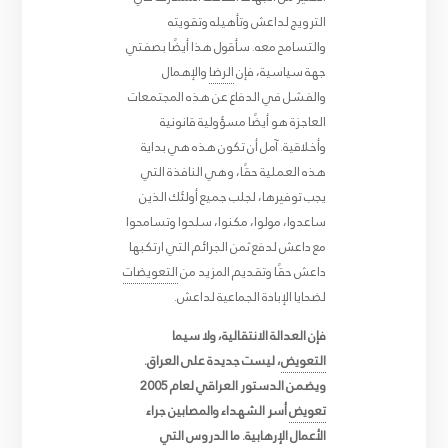
الترويج لداعش وتأهيله وتقويته
والتسامح معه. سأقول هذا أيضًا بصفتي
جهة سياسية، فإن
الرضا
والإهمال
والفشل في الدفاع عن هذه المجتمعات
العاجزة هو أيضًا مسؤولية قانونية
وأخلاقية. آمل أن تكون هذه هي بداية
هذه العملية حقًا، وهي النافذة التي
يجب توفيرها، لجلب جميع أولئك الذين
ساعدوا، مولوا، مكنوا، سلحوا وتسامحوا
مع داعش لدفع ثمن الجرائم التي ارتكبها
داعش حقًا وتقديم المزيد من
التعويضات
لضحايا الإبادة الجماعية لداعش.
فإن العدالة الانتقالية، ولا سيما
التعويض
، ليست جديدة على العراق.
ويضمن الدستور العراقي لعام 2005
تعويض
أسر الشهداء والمصابين جراء
الأعمال الإرهابية. ما الدروس التي