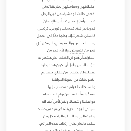
اختطافهن ومعاملتهن بطريقة تمثل
أقصى حالات الوحشية، من قبل الرجل
ضد المرأة (الإنسان ضد أخية الإنسان).
كدولة عراقية، كمسلم وكوردي، كرئيس،
كإنسان، شعرت إننا بحاجة حقًا إلى العمل
واتخاذ التدابير. وبالنسبة لي، لا يمكن لأي
قدر من
التعويض
، ولا لأي قدر من
الاعتراف أن يُعوض الظلم الذي يشعر به
هؤلاء الناس. وآمل أن تكون هذه بداية
لعملية لن نكتفي من خلالها بتقديم
التعويضات
من الدولة العراقية
والسلطات العراقية فحسب، إنها
مسؤولية أخلاقية من نواحٍ كثيرة تجاه
مواطنينا وشعبنا. ولكن نأمل أيضا انه
سيأتي اليوم الذي نتمكن فيه من حشد
وتعبئة الجهود الدولية الجادة. كل من
ساعد داعش على ارتكاب هذه الجرائم،
يجب أن يدفع ثمن هذه الجرائم ويجب أن