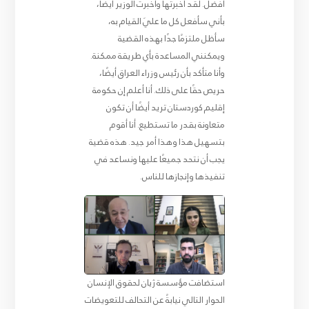
أفضل. لقد أخبرتها وأخبرت الوزير أيضًا،
بأني سأفعل كل ما عليَ القيام به،
سأظل ملتزمًا جدًا بهذه القضية
ويمكنني المساعدة بأي طريقة ممكنة.
وأنا متأكد بأن رئيس وزراء العراق أيضًا،
حريص حقًا على ذلك. أنا أعلم إن حكومة
إقليم كوردستان تريد أيضًا أن تكون
متعاونة بقدر ما تستطيع. أنا أقوم
بتسهيل هذا وهذا أمر جيد. هذه قضية
يجب أن نتحد جميعًا عليها ونساعد في
تنفيذها وإنجازها للناس.
استضافت مؤسسة ژيان لحقوق الإنسان
الحوار التالي نيابةً عن التحالف للتعويضات