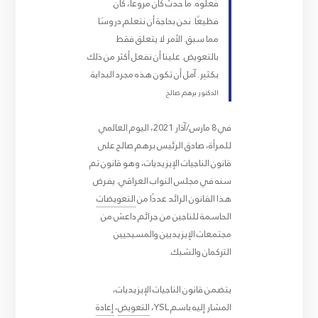
فعلوه. ما حدث كان مروعًا، كان
فظيعًا. نحن بحاجة أن نتعلم دروسَا
مما سبق. الأمر لا يتعلق فقط
بالتعويض. علينا أن نفعل أكثر من ذلك
بكثير. آمل أن تكون هذه مجرد البداية.
الدكتور برهم صالح
في 8 مارس/آذار 2021، اليوم العالمي
للمرأة، صادق الرئيس برهم صالح على
قانون الناجيات الإيزيديات، وهو قانون تم
سنه في مجلس النواب العراقي. يفرض
هذا القانون الرائد عددًا من
التعويضات
الحاسمة للناجين من جرائم داعش من
مجتمعات الإيزيديين والمسيحيين
التركمان والشبك.
يتضمن قانون الناجيات الإيزيديات،
المشار إليه باسم YSL،
التعويض
،
إعادة