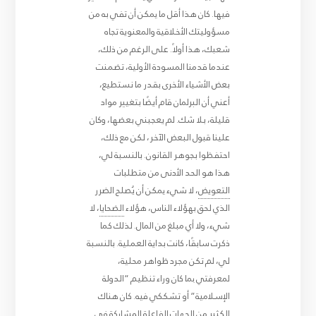
فيها. كان هذا أقل ما يمكن أن تفي به من
مسؤوليتك الأخلاقية والمعنوية تجاه
شعبك، هذا أولاً. على الرغم من ذلك،
عندما قدمنا المسودة الأولية، تضمنت
بعض الأشياء الأخرى بقدر ما نستطيع،
أعني أن البرلمان قام أيضًا بتغيير مواد
قليلة، بلا شك. لم يعجبني بعضها، وكان
علينا قبول البعض الآخر، لكن مع ذلك،
احتفظوا بجوهر القانون. بالنسبة لي،
هذا هو الحد الأدنى من متطلبات
التعويض
، لا شيء يمكن أن يُصلح الضرر
الذي لحق بهؤلاء الناس، هؤلاء
الضحايا
، لا
شيء، ولا أي مبلغ من المال. لذلك كما
ذكرت سابقًا، كانت بداية العملية. بالنسبة
لي، لم تكن مجرد ظواهر محلية،
لمعرفتي بما كان وراء تنظيم “الدولة
الإسلامية” أو تشككي فيه. كان هناك
الكثير من الجهات الفاعلة المشاركة في