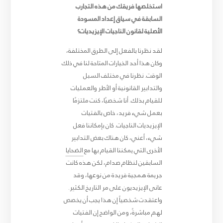
استخلصها فريقك من هذه التجارب
السابقة في سياق إعداد المسودة
الأصلية لقانون الناجيات الإيزيديات؟
لقد نظرنا بالفعل إلى الطرق المختلفة،
وكان هذا أحد الخيارات المتاحة لنا في ذلك
الوقت. نظرنا في مختلف السبل
والتدابير القانونية أو الأطر والعمليات
للقيام بذلك. أنا شخصيًا، كنت ملتزمًا
بعمل شيء فريد، خاص بالفتيات
الإيزيديات الناجيات. كان بإمكاننا فعل
شيء، أعني، كان هناك بعض التدابير
الأخرى التي يمكننا القيام بها مع
الضحايا
السابقين لنظام صدام، لكن هذه كانت
جريمة همجية فريدة من نوعها، وقد
عانى الإيزيديون على مر التاريخ الكثير.
واعتقدت شخصياً إن هذا يجب أن يخصص
لهم مباشرةً، ومن الواضح إن الفتيات