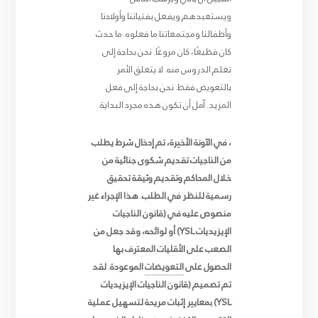
ويستعبدهم ويفعل بفتياتنا وأولادنا
وأطفالنا ومجتمعاتنا ما فعلوه. ما حدث
كان فظيعًا، كان مروعًا. نحن بحاجة إلى
تعلم الدروس منه. لا يتعلق الأمر
بالتعويض فقط. نحن بحاجة إلى فعل
المزيد. آمل أن تكون هذه مجرد البداية.
، في الآونة الأخيرة، تم إدخال شرط يطلب
من الناجيات تقديم شكوى جنائية من
خلال المحاكم وتقديم وثيقة تحقيق
رسمية للنظر في الطلب. هذا الإجراء غير
منصوص عليه في (قانون الناجيات
الإيزيديات YSL) أو لوائحه، وقد جعل من
الصعب على الأقليات المعترف بها
الحصول على
التعويضات
الموعودة. لقد
تم تصميم (قانون الناجيات الإيزيديات
YSL) بمعايير إثبات مريحة لتسهيل عملية