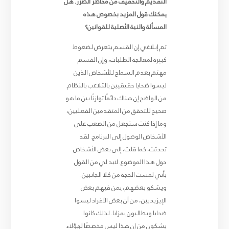
التقديم والتخفيف من مخاطر الضرر. هل
يمكنك قول المزيد بخصوص هذه
المسألة والنية الأصلية للقوانين؟
تم إبلاغي إن القسم يتعرض لضغوط
كبيرة لمعالجة الطلبات، وإن القسم
مهتم بعدم السماح للأشخاص الذين
ليسوا ضحايا حقيقيين بالتلاعب بالنظام.
من الواضح إن هناك دائمًا توازنًا بين ما هو
صحيح للتحقق من المتقدمين الفعليين،
وما إذا كنت ستجعل من الصعب على
الأشخاص الوصول إلى البرنامج. لقد
تحدثت، كما قلت، إلى بعض الأشخاص
حول هذا الموضوع. لابد لي من القول
بأني لمست الحجة من كلا الجانبين.
ويشكو بعضهم، بمن فيهم بعض
الإيزيديين، من أن بعض الأفراد ليسوا
ضحايا ويطالبون بمزايا. لذلك كانوا
يشكون من إن هذا ليس مخصصًا لهؤلاء