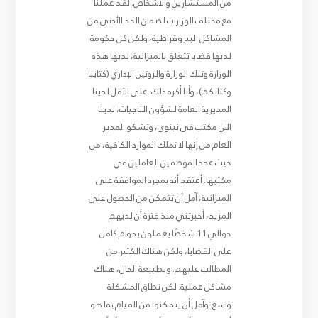
من المستشارين والأشخاص. لقد عملنا
مع مختلف الوزارات لضمان الحد الأدنى من
المشاكل البيروقراطية، ولكن كل حكومة
لديها قضايا تتعلق بالميزانية، لديها هذه
الوزارة وتلك الوزارة والروتين الإداري (كتابنا
وكتابكم)، وأنا أكره ذلك. على الأقل لدينا
المديرية العامة لشؤون الناجيات، لدينا
الآن مكتب في نينوى، وتشكو المدير
العام من إنها لا تملك الموارد الكافية، من
حيث عدد الموظفين العاملين في
مكتبها. أعتقد أنه بمجرد الموافقة على
الميزانية، آمل أن تتمكن من الحصول على
المزيد، أخبرتني منذ فترة أن لديهم
حوالي 11 شخصًا يعملون بدوام كامل
على القضايا، ولكن هناك الكثير من
المطالب عليهم. وبطبيعة الحال، هناك
مشاكل عملية. لكن نطاق المشكلة
واسع. وآمل أن يتمكنوا من القيام بما هو