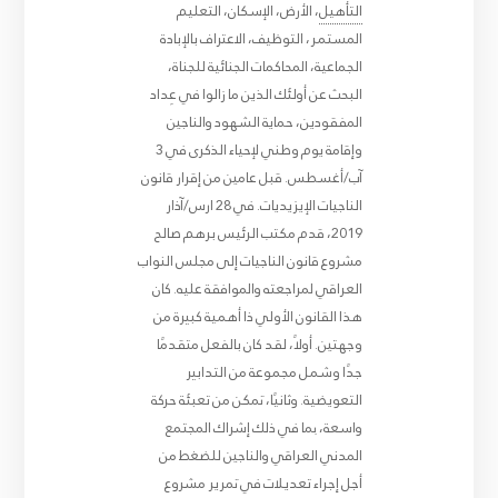
التأهيل
، الأرض، الإسكان، التعليم
المستمر، التوظيف، الاعتراف بالإبادة
الجماعية، المحاكمات الجنائية للجناة،
البحث عن أولئك الذين ما زالوا في عِداد
المفقودين، حماية الشهود والناجين
وإقامة يوم وطني لإحياء الذكرى في 3
آب/أغسطس. قبل عامين من إقرار قانون
الناجيات الإيزيديات. في 28 ارس/آذار
2019، قدم مكتب الرئيس برهم صالح
مشروع قانون الناجيات إلى مجلس النواب
العراقي لمراجعته والموافقة عليه. كان
هذا القانون الأولي ذا أهمية كبيرة من
وجهتين. أولاً، لقد كان بالفعل متقدمًا
جدًا وشمل مجموعة من التدابير
التعويضية. وثانيًا، تمكن من تعبئة حركة
واسعة، بما في ذلك إشراك المجتمع
المدني العراقي والناجين للضغط من
أجل إجراء تعديلات في تمرير مشروع