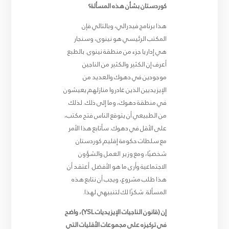
كوردستان بشأن هذه المسألة؟
هذا برنامج فيدرالي، وبالتالي فإن
المكتب الرئيسي هو نينوى، وسنجار
هي إداريا جزء من منطقة نينوى. بالطبع
أعرف إن الكثير والكثير من الناجين
موجودين في دهوك والعديد من
الإيزيديين الذين غادروا منازلهم يعيشون
في منطقة دهوك، وما إلى ذلك. لذلك
من الطبيعي أن يتوقع الناس فتح مكتب،
على الأقل في دهوك. سأتابع هذا الأمر
مع سلطات حكومة إقليم كوردستان
شخصيًا، ومع وزير العمل والشؤون
الاجتماعية وأرى ما هو الأفضل. أعتقد أن
هذا طلب مشروع، ويجب أن نتابع هذه
المسألة. شكرًا لك لتنبيهي لهذا.
إن (قانون الناجيات الإيزيديات YSL)، واضح
في تركيزه على مجموعات الأقليات التي