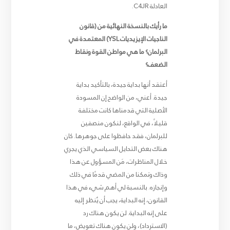
العادلة C4JR.
ما رأيك بالنسخة النهائية من (قانون
الناجيات الإيزيديات YSL) المعتمدة في
البرلمان؟ ما هي مواطن القوة ونقاط
الضعف؟
أعتقد أنها بداية جيدة، بالتأكيد بداية
جيدة. أعني، من الواضح إن المسودة
الأصلية التي قدمناها كانت مختلفة
قليلاً، في الواقع، لنكون منصفين
للبرلمان، فقد حافظوا على جوهرها. كان
هناك بعض التحايل السياسي الذي يجري
خلال المناظرات، مَن المسؤول عن هذا
وذاك وتمكنا من المضي قدمًا في ذلك
وإنجازه. بالنسبة لي أهم شيء في هذا
القانون، إنه البداية، يجب أن يٌنظر إليه
على إنه البداية. لن يكون هناك رد
(الاسترداد)، ولن يكون هناك
تعويض
، ما