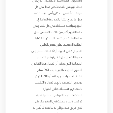
والشؤون الاجتماعية الاتحادية]، الذي كان
قادمًا لرؤيتي للتحدث عن هذا. في كل
مرة كنت ألتقي به، كان يأتي مع ملخصه
حول ما يجري بشأن المديرية العامة. إن
البيروقراطية مشكلة في كل بلد، وفي
حالة العراق أكثر من ذلك. خاصة في مثل
هذه الحالات، حيث هناك بعض القضايا
المالية المعنية، يحاول بعض الناس
الاحتيال على الدولة أيضًا. لذلك نحتاج إلى
حماية
الضحايا
من خلال توفير التدابير
العملية التي يمكن أن تجعل هذا القانون
(قانون الناجيات الإيزيديات YSL) متاح
فقط للضحايا، على خلاف أولئك الذين
يريدون التظاهر بأنهم ضحايا والتلاعب
بالنظام والاستيلاء على الموارد
المخصصة لهذا البرنامج. لذلك بالطبع،
توقعنا ذلك وعملت في الحكومة، وكان
لدي فريق جيد، وكان لدينا عدد لا بأس به