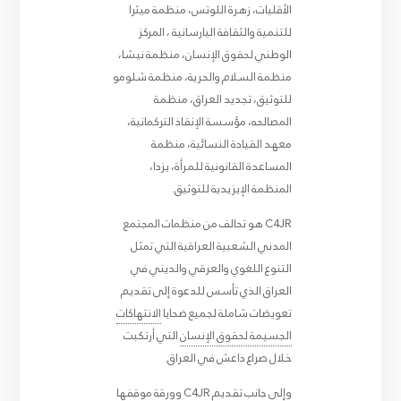
الأقليات، زهرة اللوتس، منظمة ميثرا
للتنمية والثقافة اليارسانية ، المركز
الوطني لحقوق الإنسان، منظمة نيشا،
منظمة السلام والحرية، منظمة شلومو
للتوثيق، تجديد العراق، منظمة
المصالحه، مؤسسة الإنقاذ التركمانية،
معهد القيادة النسائية، منظمة
المساعدة القانونية للمرأة، يزدا،
المنظمة الإيزيدية للتوثيق.
C4JR هو تحالف من منظمات المجتمع
المدني الشعبية العراقية التي تمثل
التنوع اللغوي والعرقي والديني في
العراق الذي تأسس للدعوة إلى تقديم
تعويضات شاملة لجميع ضحايا
الانتهاكات
الجسيمة لحقوق الإنسان
التي أرتكبت
خلال صراع داعش في العراق.
وإلى جانب تقديم C4JR وورقة موقفها