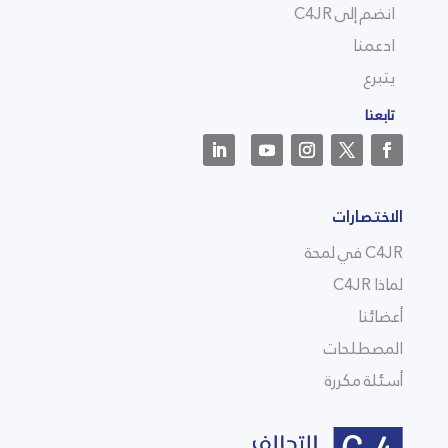
انضم إلى C4JR
ادعمنا
يتبرع
تابعنا
الاختصارات
C4JR في لمحة
لماذا C4JR
أعضائنا
المصطلحات
أسئلة مكررة