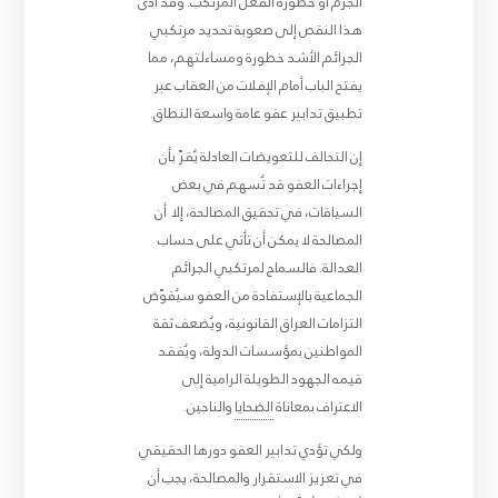
الجُرم أو خطورة الفعل المرتكب. وقد أدى
هذا النقص إلى صعوبة تحديد مرتكبي
الجرائم الأشد خطورة ومساءلتهم، مما
يفتح الباب أمام الإفلات من العقاب عبر
تطبيق تدابير عفو عامة واسعة النطاق.
إن التحالف للتعويضات العادلة يُقرّ بأن
إجراءات العفو قد تُسهم في بعض
السياقات، في تحقيق المصالحة، إلا أن
المصالحة لا يمكن أن تأتي على حساب
العدالة. فالسماح لمرتكبي الجرائم
الجماعية بالإستفادة من العفو سيُقوّض
التزامات العراق القانونية، ويُضعف ثقة
المواطنين بمؤسسات الدولة، ويُفقد
قيمه الجهود الطويلة الرامية إلى
الاعتراف بمعاناة
الضحايا
والناجين.
ولكي تؤدي تدابير العفو دورها الحقيقي
في تعزيز الاستقرار والمصالحة، يجب أن