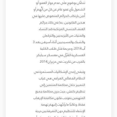
تنصّان بوضوح على عدم جواز العفو أو
الشمول بأي عفو عام عن كل من اتُّهم أو
أُدين بارتكاب الجرائم المنصوص عليها في
هذين القانونين، بما في ذلك جرائم
العنف الجنسي المرتكبة ضد النساء
والفتيات من الأيزيديين والتركمان
والشبك والمسيحيين أثناء أسرهن بعد 3
آب 2014، وجريمة قتل طلاب الكلية
العسكرية العُزّل في معسكر سبايكر
بالقرب من تكريت في حزيران 2014.
وتبقى إحدى الإشكاليات المستمرة في
النظام القضائي العراقي هي غياب
التمييز خلال محاكمة المنتمين إلى
تنظيم داعش، حيث جرى محاكمة جميع
المتهمين بموجب قانون مكافحة الإرهاب
فقط، وغالبًا ما وُجّهت إليهم تهمة
الإنتماء للتنظيم دون التفرقة بين درجة