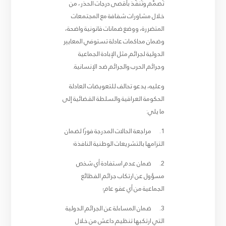
تُصمَّم وتُنفَّذ بأقصى درجات الحذر، من
خلال مشاورات شفافة مع المجتمعات
المتضررة، ووضع ضمانات قانونية واضحة،
وضمان محاكمات عادلة تستوفي المعايير
الدولية لجرائم مثل الإبادة الجماعية
وجرائم الحرب والجرائم ضد الإنسانية.
وعليه، يدعو تحالف للتعويضات العادلة
الحكومة العراقية والسلطة القضائية إلى
ما يلي:
1. مراجعة الحالات المدرجة فورًا لضمان
التزامها بالتشريعات الوطنية النافذة؛
2. ضمان عدم استفادة أي شخص
مسؤول عن ارتكاب جرائم الفظائع
الجماعية من أي عفو عام؛
3. ضمان المساءلة عن الجرائم الدولية
التي ارتكبها تنظيم داعش من خلال