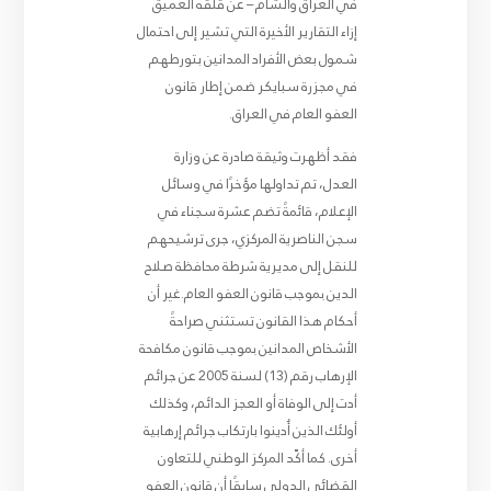
في العراق والشام – عن قلقه العميق
إزاء التقارير الأخيرة التي تشير إلى احتمال
شمول بعض الأفراد المدانين بتورطهم
في مجزرة سبايكر ضمن إطار قانون
العفو العام في العراق.
فقد أظهرت وثيقة صادرة عن وزارة
العدل، تم تداولها مؤخرًا في وسائل
الإعلام، قائمةً تضم عشرة سجناء في
سجن الناصرية المركزي، جرى ترشيحهم
للنقل إلى مديرية شرطة محافظة صلاح
الدين بموجب قانون العفو العام.غير أن
أحكام هذا القانون تستثني صراحةً
الأشخاص المدانين بموجب قانون مكافحة
الإرهاب رقم (13) لسنة 2005 عن جرائم
أدت إلى الوفاة أو العجز الدائم، وكذلك
أولئك الذين أُدينوا بارتكاب جرائم إرهابية
أخرى. كما أكّد المركز الوطني للتعاون
القضائي الدولي سابقًا أن قانون العفو