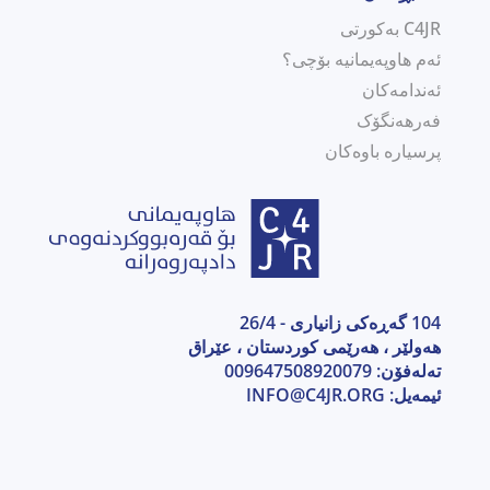
C4JR بەکورتی
ئەم هاوپەیمانیە بۆچی؟
ئەندامەکان
فەرهەنگۆک
پرسیارە باوەکان
104 گەڕەکی زانیاری - 26/4
هەولێر ، هەرێمی كوردستان ، عێراق
تەلەفۆن: 009647508920079
ئیمەیل:
INFO@C4JR.ORG