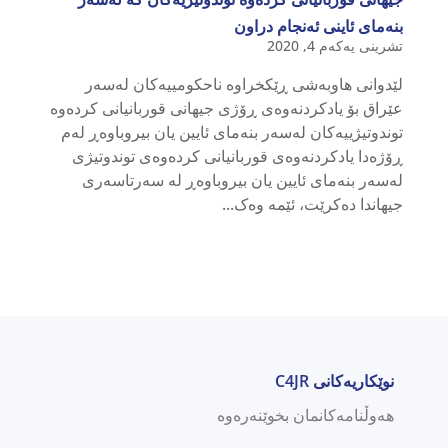
بنەمای ئاینی ئەنجام دراون
تشرینی یەکەم 4, 2020
لێدوانی هاوبەشی ڕێکخراوە ناحکومییەکان لەسەر
عێراق بۆ یادکردنەوەی ڕۆژی جیهانی قوربانیانی کردەوە
توندوتیژییەکان لەسەر بنەمای ئایین یان بیروباوەڕ لەم
ڕۆژەدا یادکردنەوەی قوربانیانی کردەوەی توندوتیژی
لەسەر بنەمای ئایین یان بیروباوەڕ لە سەرتاسەری
جیهاندا دەکرێت، ئێمە وەک...
نوێکاریەکانی C4JR
هەوڵنامەکانمان بخوێنەرەوە