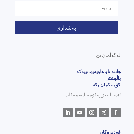
بەشداری
لەگەڵمان بن
هاتنە ناو هاوپەیمانییەکە
پاڵپشتی
کۆمەکمان بکە
ئێمە لە تۆڕەکۆمەڵایەتییەکان
قەدبڕەکان