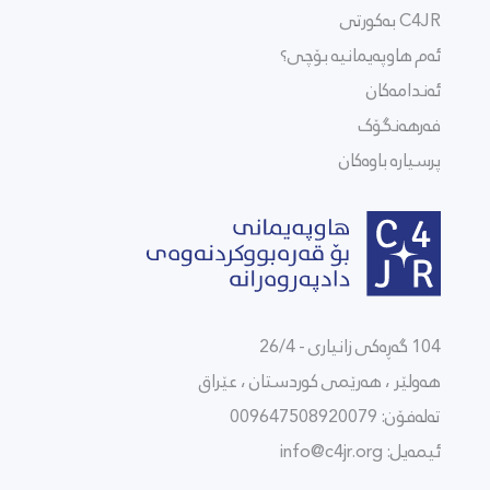
C4JR بەکورتی
ئەم هاوپەیمانیە بۆچی؟
ئەندامەکان
فەرهەنگۆک
پرسیارە باوەکان
104 گەڕەکی زانیاری - 26/4
هەولێر ، هەرێمی كوردستان ، عێراق
تەلەفۆن: 009647508920079
ئیمەیل:
info@c4jr.org