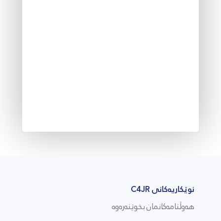
نوێکاریەکانی C4JR
هەوڵنامەکانمان بخوێنەرەوە