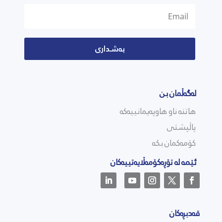
بەشداری
لەگەڵمان بن
هاتنە ناو هاوپەیمانییەکە
پاڵپشتی
کۆمەکمان بکە
ئێمە لە تۆڕەکۆمەڵایەتییەکان
قەدبڕەکان