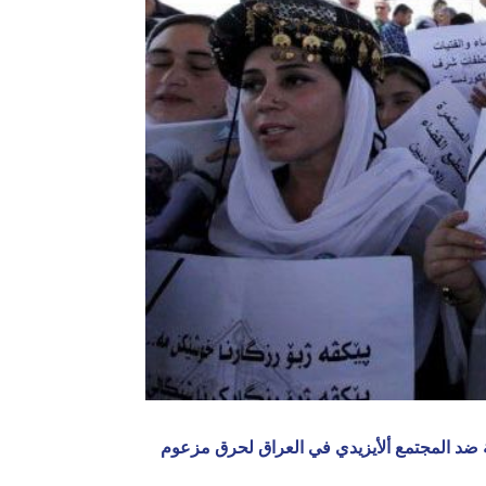
بة ضد المجتمع ألأيزيدي في العراق لحرق مزعوم