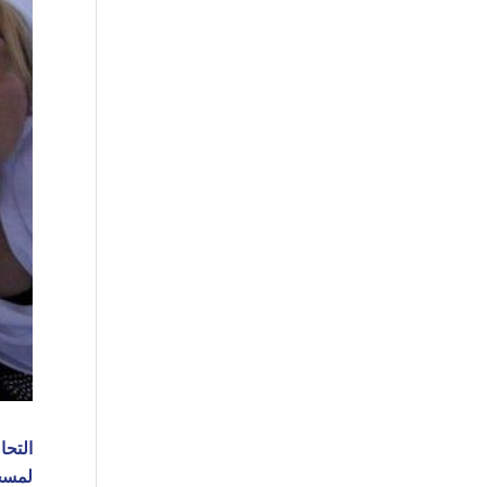
التحا
لمسج