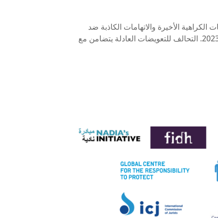
دلة يدين خطابات الكراهية الأخيرة والاتهامات الكاذبة ضد
المجتمع ألأيزيدي في العراق لحرق مزعوم لمسجد في سنجار في 27 أبريل 2023. التحالف للتعويضات العادلة يتضامن مع