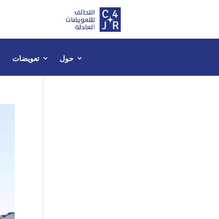
حول
تعويضات