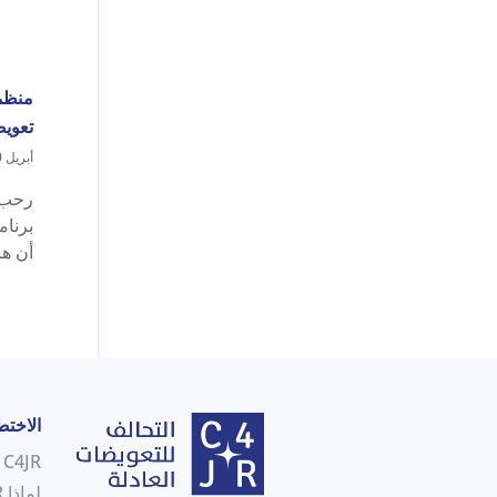
منظم
تعوي
أبريل 20, 2023
برنام
أن هن
الاخت
C4JR في لمحة
لماذا C4JR