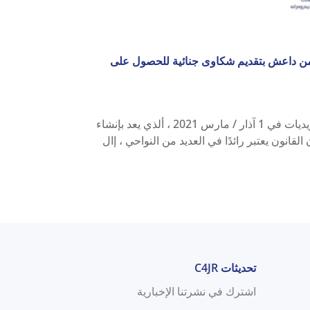
من داعش بتقديم شكاوى جنائية للحصول على
رحب الخبراء والمنظمات غير الحكومية بتشريع العراق لقانون الناجيات األيزيديات في 1 آذار / مارس 2021 ، ألذي يعد بإنشاء
انون يعتبر رائدًا في العديد من النواحي ، إال
تحديثات C4JR
اشترك في نشرتنا الإخبارية