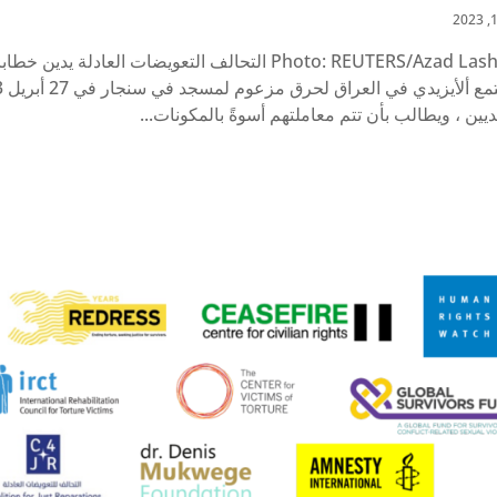
Photo: REUTERS/Azad Lashkari التحالف التعويضات العا
يديين ، ويطالب بأن تتم معاملتهم أسوةً بالمكونات...