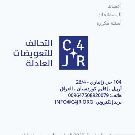
أعضائنا
المصطلحات
أسئلة مكررة
104 حي زانياري - 26/4
أربيل ، إقليم كوردستان ، العراق
هاتف: 009647508920079
بريد إلكتروني:
INFO@C4JR.ORG