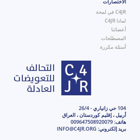
الاختصارات
C4JR في لمحة
لماذا C4JR
أعضائنا
المصطلحات
أسئلة مكررة
104 حي زانياري - 26/4
أربيل ، إقليم كوردستان ، العراق
هاتف: 009647508920079
بريد إلكتروني:
INFO@C4JR.ORG