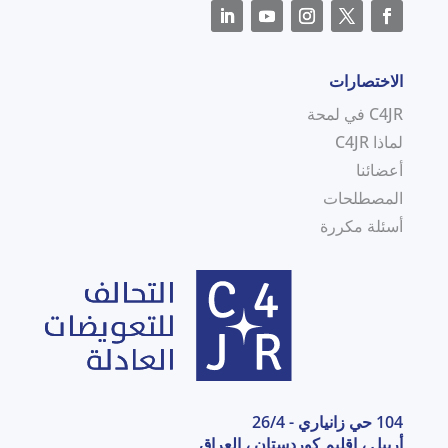
الاختصارات
C4JR في لمحة
لماذا C4JR
أعضائنا
المصطلحات
أسئلة مكررة
104 حي زانياري - 26/4
أربيل ، إقليم كوردستان ، العراق