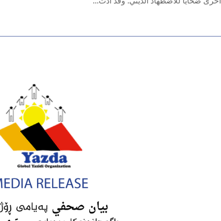
خرى ضحايا للاضطهاد الديني. وقد أدت...