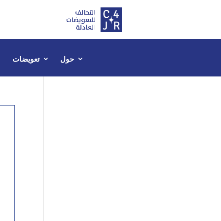
حول
تعويضات