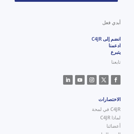
أبدي فعل
انضم إلى C4JR
ادعمنا
يتبرع
تابعنا
الاختصارات
C4JR في لمحة
لماذا C4JR
أعضائنا