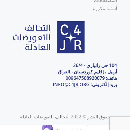
المصطلحات
أسئلة مكررة
104 حي زانياري - 26/4
أربيل ، إقليم كوردستان ، العراق
هاتف: 009647508920079
بريد إلكتروني:
INFO@C4JR.ORG
حقوق النشر © 2022 التحالف للتعويضات العادلة