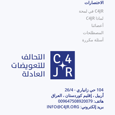
الاختصارات
C4JR في لمحة
لماذا C4JR
أعضائنا
المصطلحات
أسئلة مكررة
104 حي زانياري - 26/4
أربيل ، إقليم كوردستان ، العراق
هاتف: 009647508920079
بريد إلكتروني:
INFO@C4JR.ORG