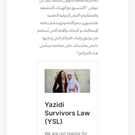
المديرية العامة لشؤون الناجيات يجب أن
تتولى “(ألتنسيق مع ألهيئات ألتحقيقة
والقضائية و أللجان ألدولية ألمعنية
بالتحقيق و جمع ألأدلة وتزويدهم بكافة
ألإحصائيات و ألبيانات وألأدلة ألتي تٌساهم
في توثيق وإثبات الجرائم التي إرتكبها
داعش بما يُساعد على محاكمة مرتكبي
هذه ألجرائم)”