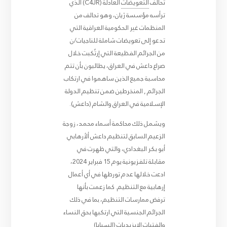
تحالف
التعويضات
العادلة (C4JR) الذي
ترأسه مؤسسة ژيان، وهو تحالف من
المنظمات غير الحكومية العراقية التي
تدعو إلى تعويضات شاملة للناجيات/ن
من الجرائم الفظيعة التي إرتُكبت خلال
صراع داعش في العراق، يطالبون بأن تتم
محاسبة جميع الذين ساهموا في ارتكاب
الجرائم , المنخرطين ضمن تنظيم الدولة
الإسلامية في العراق والشام (داعش).
ويشمل ذلك محاكمة أسماء محمد، زوجة
الزعيم السابق لتنظيم داعش ألأرهابي
أبو بكر البغدادي، والتي ظهرت في
مقابلة تلفزيونية يوم 15 فبراير 2024،
ادعت خلالها عدم تورطها في أي أعمال
إرهابية مع التنظيم. كما زعمت بأنها
ترفض ممارسات التنظيم، بما في ذلك
الجرائم الجنسية التي ارتكبها بحق النساء
والفتيات الإيزيديات (السبايا)