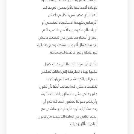
مع اقترابنا من الذكرى السنوية ألعاشرة
للإبادة ألجماعية للأيزيديين، لم يحاكم
العراق أي عضو في تنظيم داعش
ألأرهابي بتهمة الاستعباد الجنسي أو
الإبادة الجماعية؛ وبدلاً من ذلك، يحاكم
العراق أعضاء سابقين في تنظيم داعش
بتهمة اعمال ألإرهاب فقط ، وهي عملية
غير عادلة وغير خاضعة للمساءلة.
ونأمل أن تقود الأدلة التي تم الحصول
عليها بهذه الطريقة إلى إدانات تعكس
حجم الجرائم الشنيعة التي ارتكبها
تنظيم داعش. كما نطالب أيضًا بأن نكون
على علم بمثل هذه الإجراءات الجنائية،
وأن تتم دعوتنا لحضور المحاكمات و أن
يتم مشاركتنا وحمايتنا بما يتماشى مع
البند الثاني من المادة التاسعة من قانون
ألناجيات ألأيزيديات