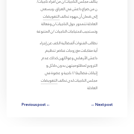
يتألف مجلس الناجيات/ن من أفراد ناجيات/
ن من صراع داعش في العراق، ويسعى
إلى ضمان أن جهود تحالف
التعويضات
العادلة تتمحور حول الناجيات/ن وفعالة
وتستجيب لاحتياجات الناجيات /ن المتنوعة
نطالب القنوات ألفضائية الكف عن إجراء
أية مقابلات مع زوجات عناصر تنظيم
داعش الأرهابي وعوائلهن كذلك عدم
الترويج لمظلوميتهن بدون دلائل و
إثباتات قضائية) // ناجية و عضوة في
مجلس الناجيات لدى تحالف
التعويضات
العادلة
Previous post
←
→
Next post