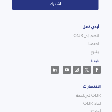
اشترك
أبدي فعل
انضم إلى C4JR
ادعمنا
يتبرع
تابعنا
الاختصارات
C4JR في لمحة
لماذا C4JR
أعضائنا