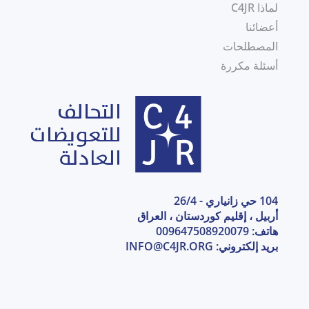
لماذا C4JR
أعضائنا
المصطلحات
أسئلة مكررة
104 حي زانياري - 26/4
أربيل ، إقليم كوردستان ، العراق
هاتف: 009647508920079
بريد إلكتروني:
INFO@C4JR.ORG