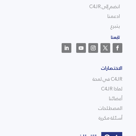
انضم إلى C4JR
ادعمنا
يتبرع
تابعنا
الاختصارات
C4JR في لمحة
لماذا C4JR
أعضائنا
المصطلحات
أسئلة مكررة