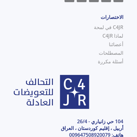
الاختصارات
C4JR في لمحة
لماذا C4JR
أعضائنا
المصطلحات
أسئلة مكررة
104 حي زانياري - 26/4
أربيل ، إقليم كوردستان ، العراق
هاتف: 009647508920079