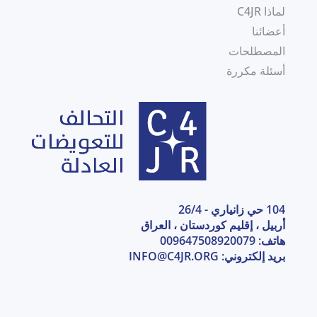
لماذا C4JR
أعضائنا
المصطلحات
أسئلة مكررة
104 حي زانياري - 26/4
أربيل ، إقليم كوردستان ، العراق
هاتف: 009647508920079
بريد إلكتروني:
INFO@C4JR.ORG