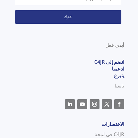
اشترك
أبدي فعل
انضم إلى C4JR
ادعمنا
يتبرع
تابعنا
الاختصارات
C4JR في لمحة