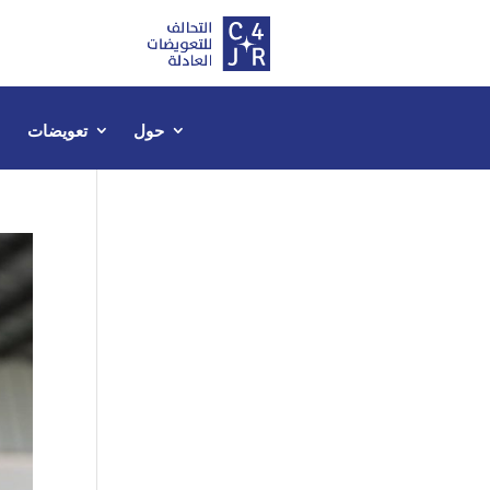
حول
تعويضات