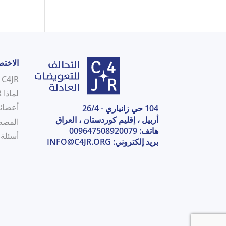
الاخت
C4JR في لمحة
لماذا C4JR
أعضائن
104 حي زانياري - 26/4
أربيل ، إقليم كوردستان ، العراق
المصط
هاتف: 009647508920079
أسئلة
بريد إلكتروني:
INFO@C4JR.ORG