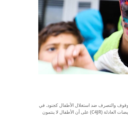
2023 ، يتذكر العالم بيوم #RedHandDay السنوي بالوقوف والتصرف ضد استغلال الأطفال كجنود. في
اليوم الدولي لمناهضة استخدام الأطفال كجنود ، يؤكد التحالف من أجل التعويضات العادلة (C4JR) على أن الأطفال لا ينتمون