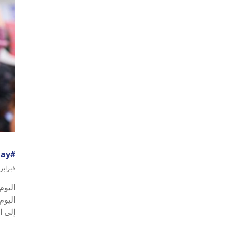
#RedHandDay : اليوم الدولي لمناهضة استخدام الأطفال كجنود
فبراير 14, 023
إلى ا