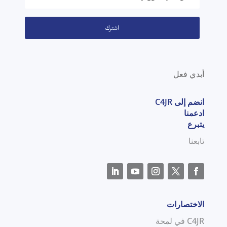
اشترك
أبدي فعل
انضم إلى C4JR
ادعمنا
يتبرع
تابعنا
الاختصارات
C4JR في لمحة